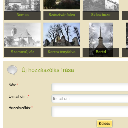
Nemes
Szászivánfalva
Szászbuzd
Erődített evangélikus
Erődített evangélikus
Erődített evangélikus
Erő
templomegyüttes
templomegyüttes
templomegyüttes
t
Szamosújvár
Keresztényfalva
Beréd
Salamon örmény-
Erődített evangélikus
Szent Mihály és
Erő
katolikus templom
templomegyüttes
Gábriel ortodox
t
fatemplom
Új hozzászólás írása
Név:
*
E-mail cím:
*
Hozzászólás:
*
Küldés