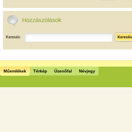
Hozzászólások
Keresés:
Keresés
Műemlékek
Térkép
Üzenőfal
Névjegy