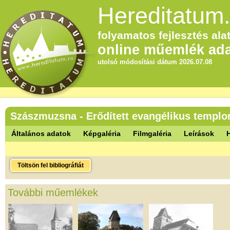
Hereditatum.
folyamatos fejlesztés alat
online műemlék ada
utolsó módosítási dátum 2026.07.08
Szászmuzsna - Erődített evangélikus templ
Általános adatok
Képgaléria
Filmgaléria
Leírások
Töltsön fel bibliográfiát
További műemlékek