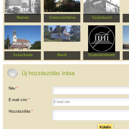
Nemes
Szászivánfalva
Szászbuzd
Erődített evangélikus
Erődített evangélikus
Erődített evangélikus
Erő
templomegyüttes
templomegyüttes
templomegyüttes
t
Szászbuda
Barót
Szatmárnémeti
Erődített evangélikus
Római katolikus
Zsinagóga
templomegyüttes
kápolna
t
Új hozzászólás írása
Név:
*
E-mail cím:
*
Hozzászólás:
*
Küldés