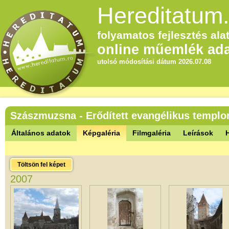
Hereditatum.
folyamatos fejlesztés alat
online műemlék ada
utolsó módosítási dátum 2026.07.08
Szászmuzsna - Erődített evangélikus templ
Általános adatok
Képgaléria
Filmgaléria
Leírások
Töltsön fel képet
2007