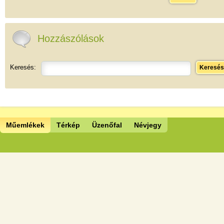
Hozzászólások
Keresés:
Keresés
Műemlékek
Térkép
Üzenőfal
Névjegy