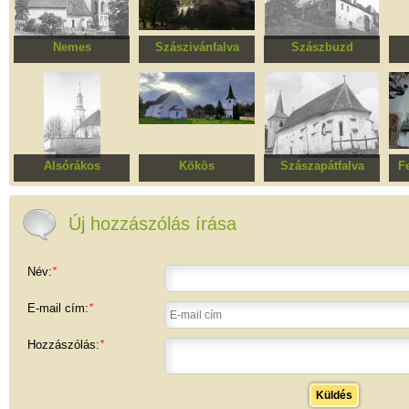
Nemes
Szászivánfalva
Szászbuzd
Erődített evangélikus
Erődített evangélikus
Erődített evangélikus
Erő
templomegyüttes
templomegyüttes
templomegyüttes
t
Alsórákos
Kökös
Szászapátfalva
F
Református
Unitárius templom
Evangélikus
Re
templomegyüttes
templomegyüttes
Új hozzászólás írása
Név:
*
E-mail cím:
*
Hozzászólás:
*
Küldés