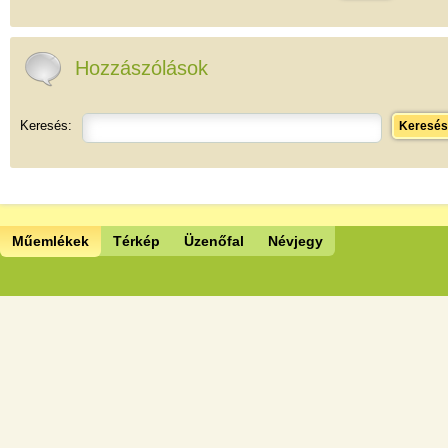
Hozzászólások
Keresés:
Keresés
Műemlékek
Térkép
Üzenőfal
Névjegy