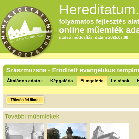
Hereditatum.
folyamatos fejlesztés alat
online műemlék ada
utolsó módosítási dátum 2026.07.08
Szászmuzsna - Erődített evangélikus templ
Általános adatok
Képgaléria
Filmgaléria
Leírások
Töltsön fel filmet
További műemlékek