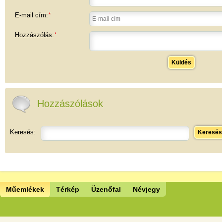
E-mail cím:
*
Hozzászólás:
*
Küldés
Hozzászólások
Keresés:
Keresés
Műemlékek
Térkép
Üzenőfal
Névjegy