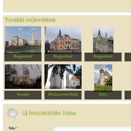
További műemlékek
Nagyvárad
Nagyvárad
Nagyvárad
Polgármesteri hivatal
Görög katolikus
Szent László római
Sz
püspöki palota
katolikus templom
Kusaly
Alsószentmihály
Kerc
Református
Református templom
Egykori cisztercita
Sz
templomegyüttes
kolostor
p
Új hozzászólás írása
Név:
*