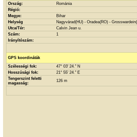
Ország:
Románia
Régió:
Megye:
Bihar
Helység
Nagyvárad(HU) - Oradea(RO) - Grosswardein
Utca/Tér:
Calvin Jean u.
Szám:
1
Irányítószám:
GPS koordináták
Szélességi fok:
47° 03' 24.'' N
Hosszúsági fok:
21° 55' 24.'' E
Tengerszint feletti
126 m
magasság: