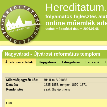
Hereditatum.
folyamatos fejlesztés alat
online műemlék ada
utolsó módosítási dátum 2026.07.08
Nagyvárad - Újvárosi református templom
Általános adatok
Képgaléria
Filmgaléria
Leírások
Műemlékjegyzék kód:
BH-II-m-B-01035
Datálás:
1835-1853, tornyok 1870 -1871
Rendeltetés:
szakrális építmény
Cím