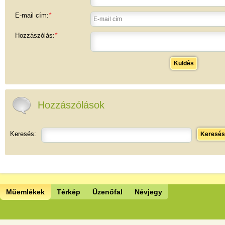
E-mail cím:
*
Hozzászólás:
*
Küldés
Hozzászólások
Keresés:
Keresés
Műemlékek
Térkép
Üzenőfal
Névjegy