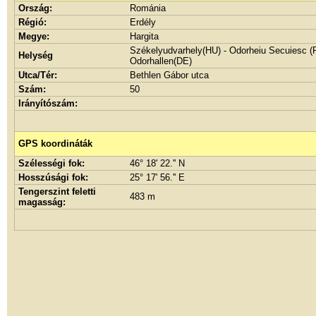
Ország:
Románia
Régió:
Erdély
Megye:
Hargita
Székelyudvarhely(HU) - Odorheiu Secuiesc (
Helység
Odorhallen(DE)
Utca/Tér:
Bethlen Gábor utca
Szám:
50
Irányítószám:
GPS koordináták
Szélességi fok:
46° 18' 22.'' N
Hosszúsági fok:
25° 17' 56.'' E
Tengerszint feletti
483 m
magasság: