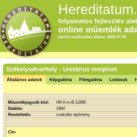
Hereditatum.
folyamatos fejlesztés alat
online műemlék ada
utolsó módosítási dátum 2026.07.08
Székelyudvarhely - Unitárius templom
Általános adatok
Képgaléria
Filmgaléria
Leírások
Műemlékjegyzék kód:
HR-II-m-B-12895
Datálás:
1904
Rendeltetés:
szakrális építmény
Cím