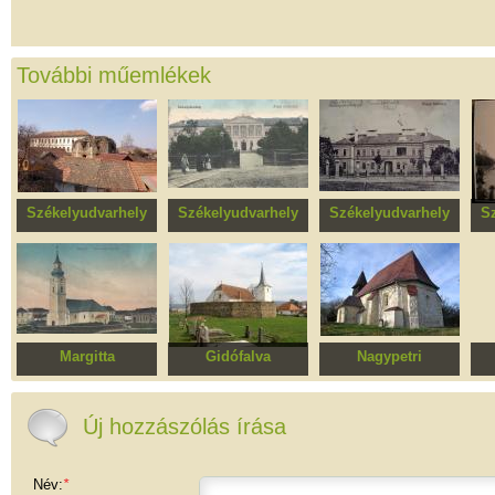
További műemlékek
Székelyudvarhely
Székelyudvarhely
Székelyudvarhely
S
Székely Támadt vára
Eötvös József
Városi kórház
Mezőgazdasági
Szakközépiskola
Margitta
Gidófalva
Nagypetri
Református templom
Református templom
Református
templomegyüttes
t
Új hozzászólás írása
Név:
*