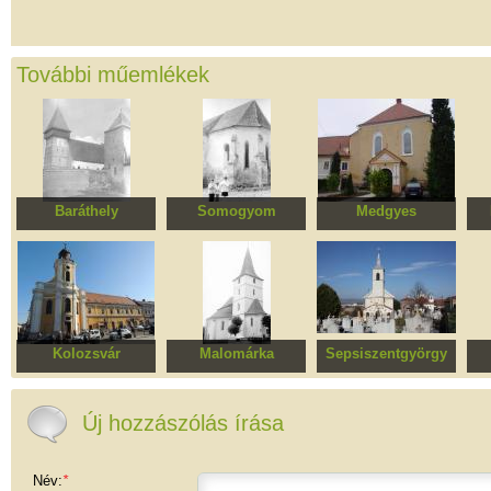
További műemlékek
Baráthely
Somogyom
Medgyes
Erődített evangélikus
Evangélikus templom
Egykori ferencesrendi
templomegyüttes
kolostor
t
Kolozsvár
Malomárka
Sepsiszentgyörgy
Görög-katolikus
Egykori Evangélikus
Ortodox templom
Eva
katedrális, egykori
templom, ma
minorita templom és
Pünkösdista templom
Új hozzászólás írása
kolostor
Név:
*