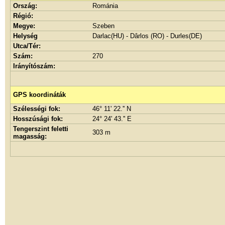
Ország:
Románia
Régió:
Megye:
Szeben
Helység
Darlac(HU) - Dârlos (RO) - Durles(DE)
Utca/Tér:
Szám:
270
Irányítószám:
GPS koordináták
Szélességi fok:
46° 11' 22.'' N
Hosszúsági fok:
24° 24' 43.'' E
Tengerszint feletti
303 m
magasság: