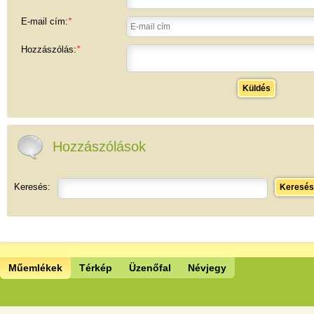
E-mail cím:
*
Hozzászólás:
*
Küldés
Hozzászólások
Keresés:
Keresés
Műemlékek
Térkép
Üzenőfal
Névjegy