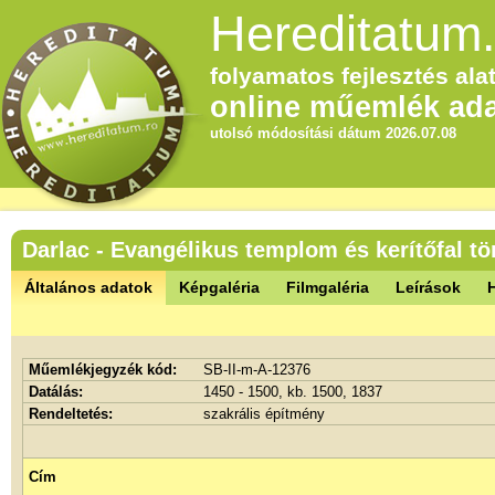
Hereditatum.
folyamatos fejlesztés alat
online műemlék ada
utolsó módosítási dátum 2026.07.08
Darlac - Evangélikus templom és kerítőfal t
Általános adatok
Képgaléria
Filmgaléria
Leírások
Műemlékjegyzék kód:
SB-II-m-A-12376
Datálás:
1450 - 1500, kb. 1500, 1837
Rendeltetés:
szakrális építmény
Cím