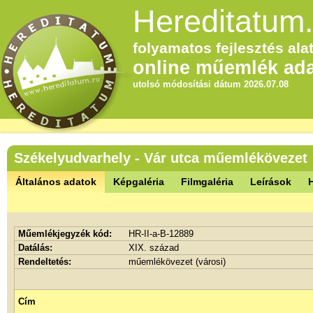
Hereditatum.
folyamatos fejlesztés alat
online műemlék ada
utolsó módosítási dátum 2026.07.08
Székelyudvarhely - Vár utca műemlékövezet
Általános adatok
Képgaléria
Filmgaléria
Leírások
Műemlékjegyzék kód:
HR-II-a-B-12889
Datálás:
XIX. század
Rendeltetés:
műemlékövezet (városi)
Cím