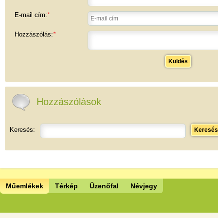
E-mail cím:
*
Hozzászólás:
*
Küldés
Hozzászólások
Keresés:
Keresés
Műemlékek
Térkép
Üzenőfal
Névjegy