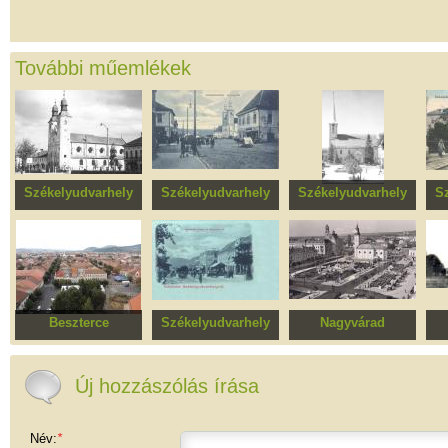
További műemlékek
Székelyudvarhely
Székelyudvarhely
Székelyudvarhely
S
Ferences templom és
Piac tér
Református templom
kolostor
műemlékövezet
S
Beszterce
Székelyudvarhely
Nagyvárad
Beszterce
Kossuth Lajos utca
Központi övezet
Ka
műemlékövezete
együttese
(Óváros)
Új hozzászólás írása
Név:
*