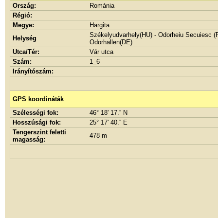
Ország:
Románia
Régió:
Megye:
Hargita
Székelyudvarhely(HU) - Odorheiu Secuiesc (
Helység
Odorhallen(DE)
Utca/Tér:
Vár utca
Szám:
1_6
Irányítószám:
GPS koordináták
Szélességi fok:
46° 18' 17.'' N
Hosszúsági fok:
25° 17' 40.'' E
Tengerszint feletti
478 m
magasság: