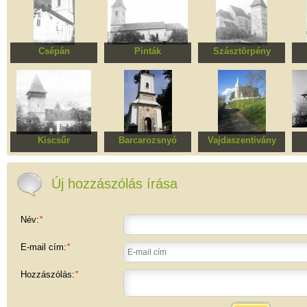
Csépán
Pinták
Szásztörpény
Egykori szász
Egykori Evangélikus
Egykori szász
Eg
evangélikus templom,
templom, ma Szent
evangélikus
te
ma Angyali Üdvözlet
Mare Mucenic
templomegyüttes, ma
M
ortodox templom
Gheorghe ortodox
Szent M. Mc. György
Ar
templom
ortodox templom
Kiscsűr
Barcarozsnyó
Vajdaszentivány
Erődített evangélikus
Szent Miklós ortodox
Református templom
templomegyüttes
templom
t
Új hozzászólás írása
Név:
*
E-mail cím:
*
Hozzászólás:
*