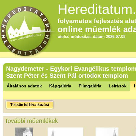
Hereditatum.
folyamatos fejlesztés alat
online műemlék ada
utolsó módosítási dátum 2026.07.08
Nagydemeter - Egykori Evangélikus templom
Szent Péter és Szent Pál ortodox templom
Általános adatok
Képgaléria
Filmgaléria
Leírások
Töltsön fel hivatkozást
További műemlékek