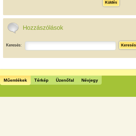
Küldés
Hozzászólások
Keresés:
Keresés
Műemlékek
Térkép
Üzenőfal
Névjegy