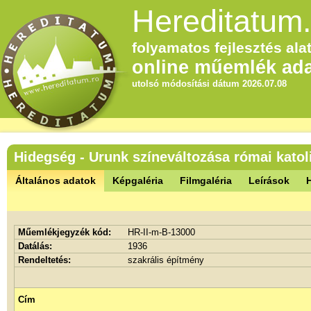
Hereditatum.
folyamatos fejlesztés alat
online műemlék ada
utolsó módosítási dátum 2026.07.08
Hidegség - Urunk színeváltozása római katol
Általános adatok
Képgaléria
Filmgaléria
Leírások
Műemlékjegyzék kód:
HR-II-m-B-13000
Datálás:
1936
Rendeltetés:
szakrális építmény
Cím