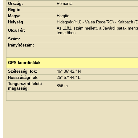
Ország:
Románia
Régió:
Megye:
Hargita
Helység
Hidegség(HU) - Valea Rece(RO) - Kaltbach (
Az 1181. szám mellett, a Jávárdi patak ment
Utca/Tér:
temetőben
Szám:
Irányítószám:
GPS koordináták
Szélességi fok:
46° 36' 42.'' N
Hosszúsági fok:
25° 57' 44.'' E
Tengerszint feletti
856 m
magasság: