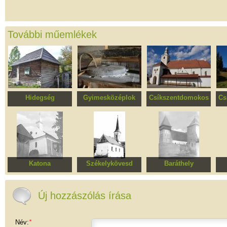
További műemlékek
Hidegség
Gyimesközéplok
Csíkszentdomokos
Cs
Csillag Péter
Vízimalom
Római katolikus
gazdasága
templomegyüttes
Katona
Székelykövesd
Baráthely
Mindenszentek római
Református templom
Erődített evangélikus
Sz
katolikus templom
toronnyal
templomegyüttes
p
Új hozzászólás írása
Név:
*