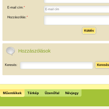
E-mail cím:
*
Hozzászólás:
*
Küldés
Hozzászólások
Keresés:
Keresés
Műemlékek
Térkép
Üzenőfal
Névjegy