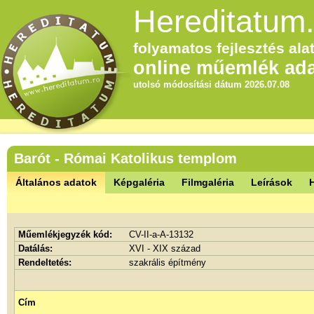
Hereditatum.
folyamatos fejlesztés alat
online műemlék ada
utolsó módosítási dátum 2026.07.08
Barót - Római Katolikus templom
Általános adatok
Képgaléria
Filmgaléria
Leírások
Műemlékjegyzék kód:
CV-II-a-A-13132
Datálás:
XVI - XIX század
Rendeltetés:
szakrális építmény
Cím