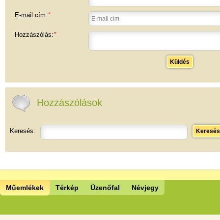
E-mail cím:
*
Hozzászólás:
*
Küldés
Hozzászólások
Keresés:
Keresés
Műemlékek
Térkép
Üzenőfal
Névjegy