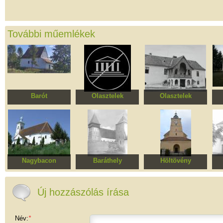
További műemlékek
Barót
Olasztelek
Olasztelek
Római katolikus
Régi román templom
Daniel kastély
Re
kápolna
Nagybacon
Baráthely
Höltövény
Református templom
Erődített evangélikus
Evangélikus templom
Erő
templomegyüttes
t
Új hozzászólás írása
Név:
*