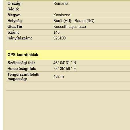
Ország:
Románia
Régió:
Megye:
Kovászna
Helység
Barót (HU) - Baraolt(RO)
Utca/Tér:
Kossuth Lajos utca
Szám:
146
Irányítószám:
525100
GPS koordináták
Szélességi fok:
46° 04' 31.'' N
Hosszúsági fok:
25° 35' 56.'' E
Tengerszint feletti
482 m
magasság: