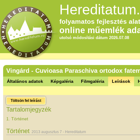
Hereditatum.
folyamatos fejlesztés alat
online műemlék ada
utolsó módosítási dátum 2026.07.08
Vingárd - Cuvioasa Paraschiva ortodox fat
Általános adatok
Képgaléria
Filmgaléria
Leírások
Töltsön fel leírást
Tartalomjegyzék
1. Történet
Történet
2013 augusztus 7 - Hereditatum