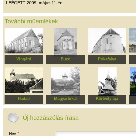
LEÉGETT 2009. május 11-én.
További műemlékek
Vingárd
Buzd
Pókafalva
Evangélikus templom
Erődített evangélikus
Evangélikus templom
Egy
templomegyüttes
Hadad
Magyarbikal
Körtvélyfája
Református templom
Református templom
Református templom
Erő
t
Új hozzászólás írása
Név:
*