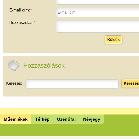
E-mail cím:
*
Hozzászólás:
*
Küldés
Hozzászólások
Keresés:
Keresés
Műemlékek
Térkép
Üzenőfal
Névjegy