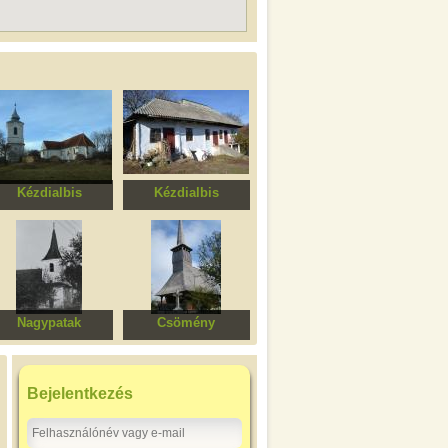
Kézdialbis
Kézdialbis
eformátus templom
Barabás ház
Nagypatak
Csömény
Ortodox templom
"Szent Mihály és
Gábriel" fatemplom
Bejelentkezés