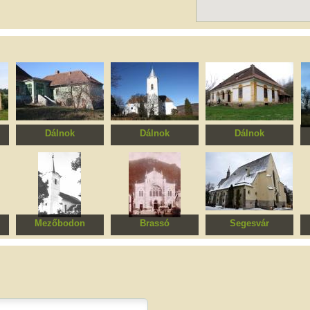
Dálnok
Dálnok
Dálnok
ia
Beczássy kúria
Református templom
Gál kúria
R
Mezőbodon
Brassó
Segesvár
Református templom
Neológ zsinagóga
Evangélikus
templom, a Domokos
rend egykori
kolostortemploma