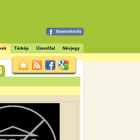
Bejelentkezés
kek
Térkép
Üzenőfal
Névjegy