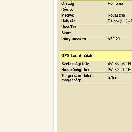
Ország:
Románia
Régió:
Megye:
Kovászna
Helység
Dálnok(HU) - 
Utca/Tér:
-
Szám:
Irányítószám:
527121
GPS koordináták
Szélességi fok:
45° 55' 06.'' N
Hosszúsági fok:
25° 59' 21.'' E
Tengerszint feletti
575 m
magasság: