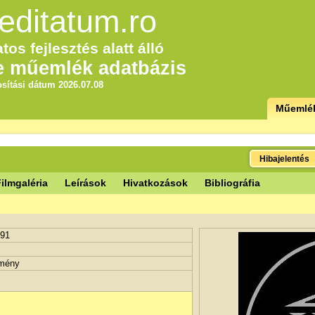
editatum.ro
tos fejlesztés alatt álló
e műemlék adatbázis
sítási dátum 2026.07.08
Műemlé
Hibajelentés
ilmgaléria
Leírások
Hivatkozások
Bibliográfia
291
tmény