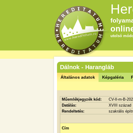
Her
folyama
onlin
utolsó módo
Dálnok - Harangláb
Általános adatok
Képgaléria
F
Műemlékjegyzék kód:
CV-II-m-B-20
Datálás:
XVIII század
Rendeltetés:
szakrális épí
Cím