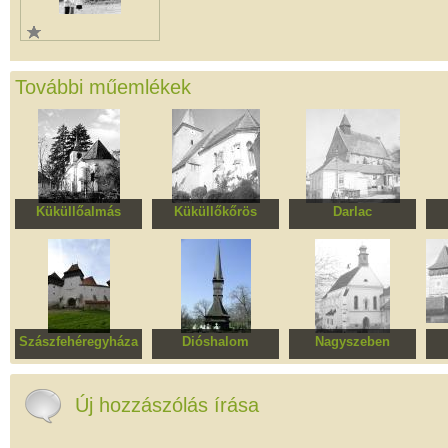
További műemlékek
Küküllőalmás
Küküllőkőrös
Darlac
Református
Erődített evangélikus
Evangélikus templom
Erő
templomegyüttes
templomegyüttes
és kerítőfal töredékek
t
Szászfehéregyháza
Dióshalom
Nagyszeben
Erődített evangélikus
Szent Arkangyalok
Orsolya-rendi kolostor
Eg
templomegyüttes
ortodox fatemplom
tem
Sze
Új hozzászólás írása
Pá