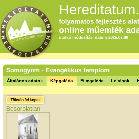
Hereditatum.
folyamatos fejlesztés alat
online műemlék ada
utolsó módosítási dátum 2026.07.08
Somogyom - Evangélikus templom
Általános adatok
Képgaléria
Filmgaléria
Leírások
Töltsön fel képet
Besorolatlan