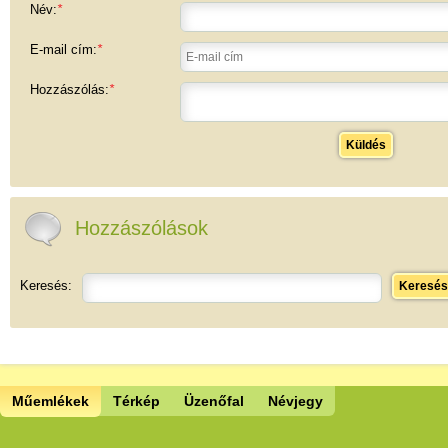
Név:
*
E-mail cím:
*
Hozzászólás:
*
Küldés
Hozzászólások
Keresés:
Keresés
Műemlékek
Térkép
Üzenőfal
Névjegy