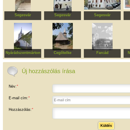
Segesvár
Segesvár
Segesvár
Fedett falépcső
Fronius ház
Szarvas ház
Nyárádszentmárton
Cegőtelke
Farcád
N
Unitárius templom
Szent Piroska
Református
Re
ortodox fatemplom
templomegyüttes
Új hozzászólás írása
Név:
*
E-mail cím:
*
Hozzászólás:
*
Küldés