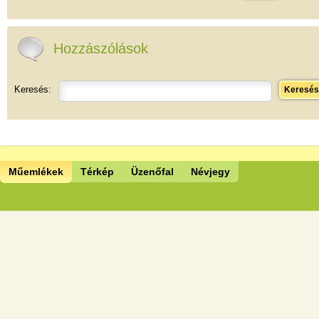
Hozzászólások
Keresés:
Keresés
Műemlékek
Térkép
Üzenőfal
Névjegy