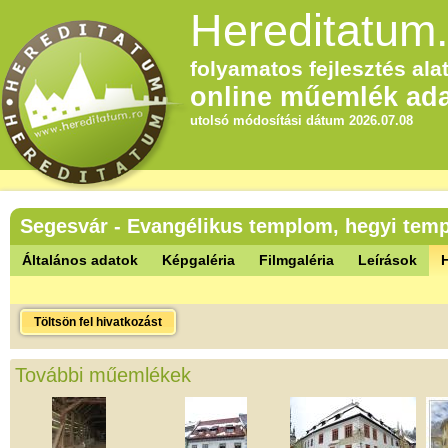
Hereditatum.
folyamatos fejlesztés alat
online műemlék ada
utolsó módosítási dátum 2026.07.08
Segesvár - Evangélikus templom, hegyi tem
Általános adatok
Képgaléria
Filmgaléria
Leírások
Töltsön fel hivatkozást
További műemlékek