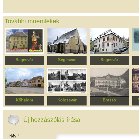
További műemlékek
Segesvár
Segesvár
Segesvár
Paulini-ház
Evangélikus
Szarvas ház
Pol
templom, a Domokos
rend egykori
kolostortemploma
Kőhalom
Kolozsvár
Brassó
Republicii utca
Botanikus kert
Bolonya-Fellegvár
Ș
műemlékövezete
együttese
m
Új hozzászólás írása
Név:
*