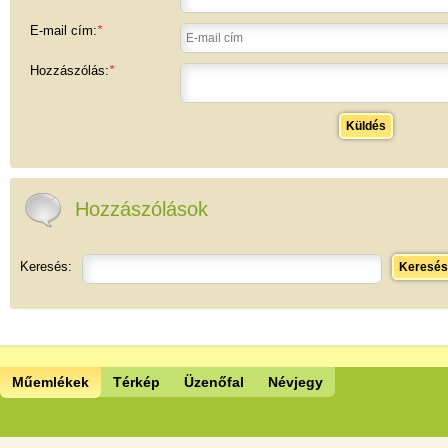
E-mail cím:
*
Hozzászólás:
*
Küldés
Hozzászólások
Keresés:
Keresés
Műemlékek
Térkép
Üzenőfal
Névjegy