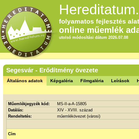
Hereditatum.
folyamatos fejlesztés alat
online műemlék ada
utolsó módosítási dátum 2026.07.08
Segesvár - Erődítmény övezete
Általános adatok
Képgaléria
Filmgaléria
Leírások
Műemlékjegyzék kód:
MS-II-a-A-15805
Datálás:
XIV - XVIII. század
Rendeltetés:
műemlékövezet (városi)
Cím