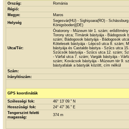
Ország:
Románia
Régió:
Megye:
Maros
Segesvár(HU) - Sighişoara(RO) - Schässburg 
Helység
Königsboden](DE)
Óratorony - Múzeum tér 1. szám; erődítmény 
Torony utca; Tímárok bástyája - Bádogosok b
szám; Bádogosok bástyája - Bádogosok utcá
Kötelesek bástyája - Lépcső utca 8. szám; 
Utca/Tér:
bástyája és Castaldo bástya - Szűcs utca 15
Szűcsök bástyája - Szűcs utca 12. szám; Sz
- Várfal utca 7. szám; Vargák bástyája - Várfa
szám; Kovácsok bástyája - Múzeum tér 9. s
bástyafalak a bástyák között, cím nélkül
Szám:
Irányítószám:
GPS koordináták
Szélességi fok:
46° 13' 09.'' N
Hosszúsági fok:
24° 47' 36.'' E
Tengerszint feletti
374 m
magasság: