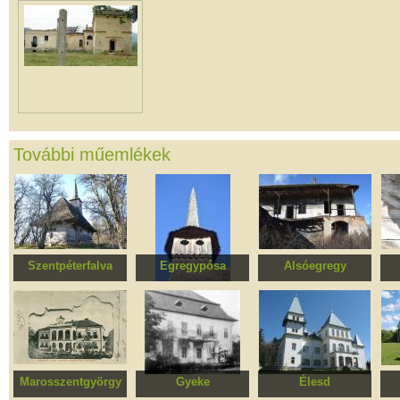
További műemlékek
Szentpéterfalva
Egregypósa
Alsóegregy
Szent Péter és Pál
Szent Miklós főpap
Malom, egykori
apostolok ortodox
ortodox fatemplom
kaszárnya épülete
fatemplom
Marosszentgyörgy
Gyeke
Élesd