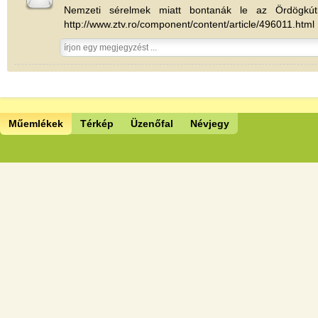
Nemzeti sérelmek miatt bontanák le az Ördögkúti
http://www.ztv.ro/component/content/article/496011.html
Műemlékek
Térkép
Üzenőfal
Névjegy