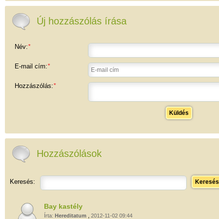
Máriaffi kastély
Béldi kastély
Zichy vadászkastély,
ma Szent Illés
(remete) ortodox
Új hozzászólás írása
kolostor
Név:
*
E-mail cím:
*
Hozzászólás:
*
Küldés
Hozzászólások
Keresés:
Keresés
Bay kastély
Írta:
Hereditatum
,
2012-11-02 09:44