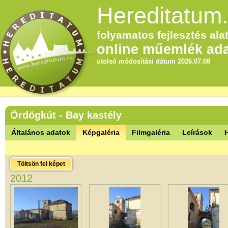
Hereditatum.
folyamatos fejlesztés alat
online műemlék ada
utolsó módosítási dátum 2026.07.08
Ördögkút - Bay kastély
Általános adatok
Képgaléria
Filmgaléria
Leírások
Töltsön fel képet
2012