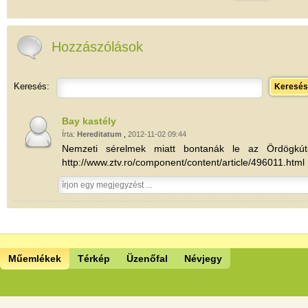
Hozzászólások
Keresés:
Keresés
Bay kastély
Írta:
Hereditatum
,
2012-11-02 09:44
Nemzeti sérelmek miatt bontanák le az Ördögkúti
http://www.ztv.ro/component/content/article/496011.html
Műemlékek
Térkép
Üzenőfal
Névjegy