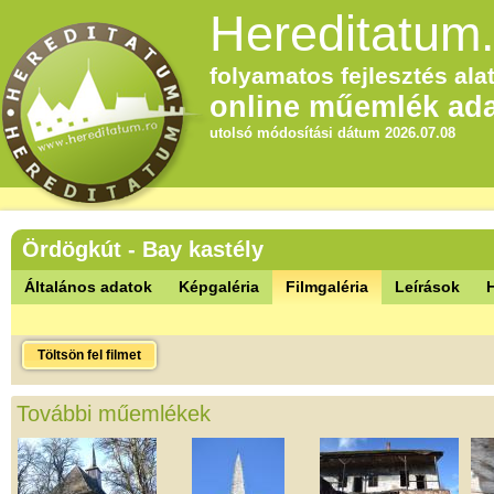
Hereditatum.
folyamatos fejlesztés alat
online műemlék ada
utolsó módosítási dátum 2026.07.08
Ördögkút - Bay kastély
Általános adatok
Képgaléria
Filmgaléria
Leírások
Töltsön fel filmet
További műemlékek