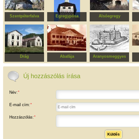
Szentpéterfalva
Egregypósa
Alsóegregy
Szent Péter és Pál
Szent Miklós főpap
Malom, egykori
apostolok ortodox
ortodox fatemplom
kaszárnya épülete
fatemplom
Drág
Abafája
Aranyosmeggyes
Bethlen kastély
Huszár-kastély
Lónyai kastély romjai
együttese
Új hozzászólás írása
Név:
*
E-mail cím:
*
Hozzászólás:
*
Küldés