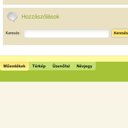
Hozzászólások
Keresés:
Keresés
Műemlékek
Térkép
Üzenőfal
Névjegy