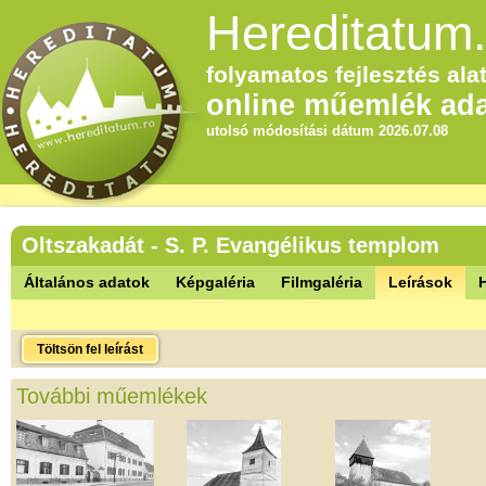
Hereditatum.
folyamatos fejlesztés alat
online műemlék ada
utolsó módosítási dátum 2026.07.08
Oltszakadát - S. P. Evangélikus templom
Általános adatok
Képgaléria
Filmgaléria
Leírások
Töltsön fel leírást
További műemlékek