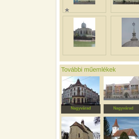
További műemlékek
Nagyvárad
Nagyvárad
Füchsl-palota
Darvas-La Roche-h