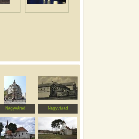
Nagyvárad
Nagyvárad
Poynár ház
Kapucinus kolostor