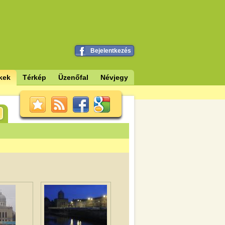
Bejelentkezés
kek
Térkép
Üzenőfal
Névjegy