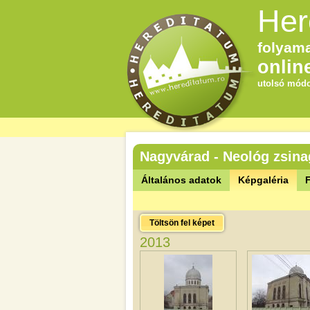
Her
folyama
onlin
utolsó módo
Nagyvárad - Neológ zsin
Általános adatok
Képgaléria
F
Töltsön fel képet
2013