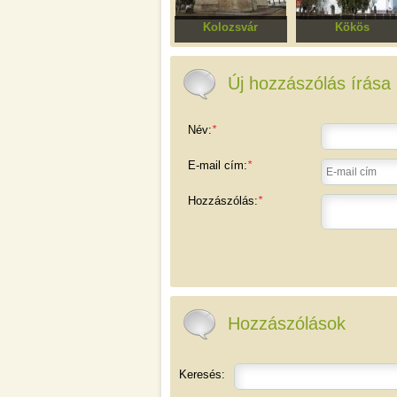
Kolozsvár
Kökös
Kolozsmonostori
Református templ
Apátság Kálvária
temploma
Új hozzászólás írása
Név:
*
E-mail cím:
*
Hozzászólás:
*
Hozzászólások
Keresés: