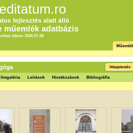
editatum.ro
tos fejlesztés alatt álló
e műemlék adatbázis
sítási dátum 2026.07.08
Műemlé
agóga
Hibajelentés
ilmgaléria
Leírások
Hivatkozások
Bibliográfia