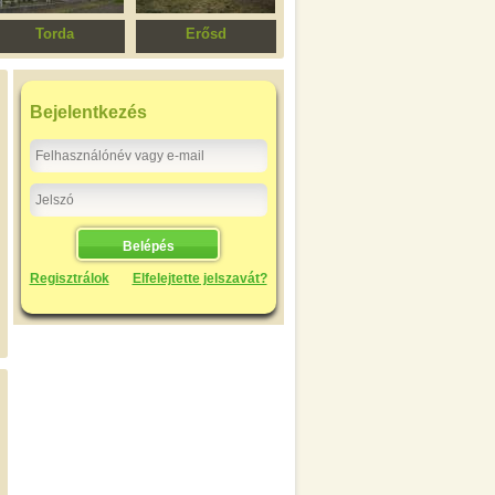
Torda
Erősd
Aranyospolyáni
Református templom
eformátus templom
Bejelentkezés
Regisztrálok
Elfelejtette jelszavát?