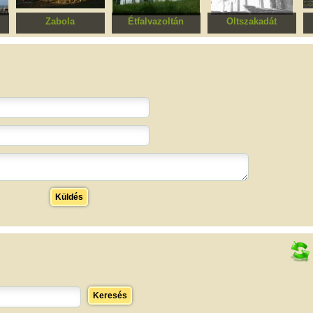
Zabola
Étfalvazoltán
Oltszakadát
om
Református templom
Református templom
S. P. Evangélikus
templom
r
Küldés
Keresés