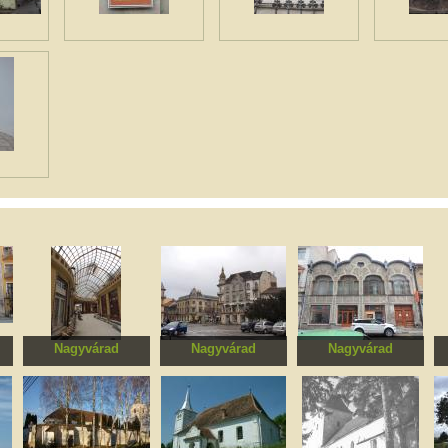
Nagyvárad
Nagyvárad
Nagyvárad
áz
Fekete Sas palota
Sebes-Körös
Egykori Deutsch K. I.
Szálloda, egykori
üveg és
Rimanóczy szálló és
porcelánáruház
gőzfürdő, földszintjén
a Royal kávéházzal