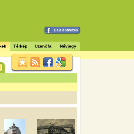
Bejelentkezés
kek
Térkép
Üzenőfal
Névjegy