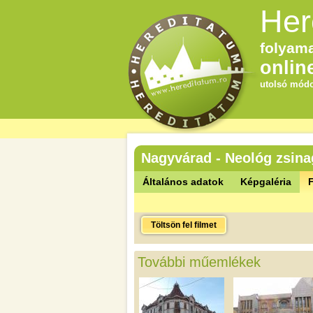
Her
folyama
onlin
utolsó módo
Nagyvárad - Neológ zsin
Általános adatok
Képgaléria
F
Töltsön fel filmet
További műemlékek