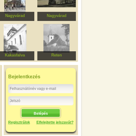
Nagyvárad
Nagyvárad
Poynár ház
Kapucinus kolostor
Kakasfalva
Reten
angélikus templom
Evangélikus templom
Bejelentkezés
Regisztrálok
Elfelejtette jelszavát?