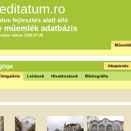
editatum.ro
tos fejlesztés alatt álló
e műemlék adatbázis
sítási dátum 2026.07.08
Műemlé
agóga
Hibajelentés
ilmgaléria
Leírások
Hivatkozások
Bibliográfia