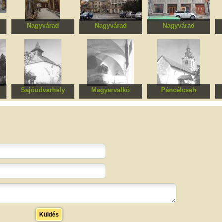
Nagyvárad
Nagyvárad
Nagyvárad
áz
Fekete Sas palota
Sebes-Körös
Egykori Deutsch K. I.
Szálloda, egykori
üveg és
Rimanóczy szálló és
porcelánáruház
gőzfürdő, földszintjén
a Royal kávéházzal
Sajóudvarhely
Magyarvalkó
Páncélcseh
Református templom
Református templom
Református templom
Ev
Küldés