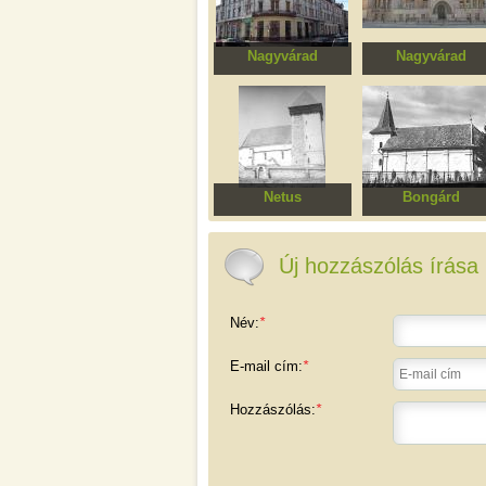
Nagyvárad
Nagyvárad
Füchsl-palota
Darvas-La Roche-h
Netus
Bongárd
Erődített evangélikus
Szent Mária
templomegyüttes
templomegyüttes
Új hozzászólás írása
Név:
*
E-mail cím:
*
Hozzászólás:
*