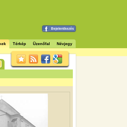
Bejelentkezés
kek
Térkép
Üzenőfal
Névjegy