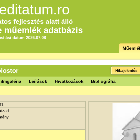
editatum.ro
tos fejlesztés alatt álló
e műemlék adatbázis
sítási dátum 2026.07.08
Műemlé
lostor
Hibajelentés
ilmgaléria
Leírások
Hivatkozások
Bibliográfia
41
zázad
tmény