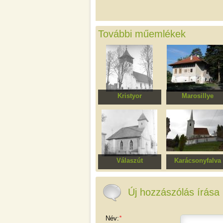
További műemlékek
Kristyor
Marosillye
Szűz Mária
Veres-bástya
mennybemenetele
(Bethlen Gábor
ortodox templom
fejedelem szülőház
ma múzeum
Válaszút
Karácsonyfalva
Református templom
Unitárius
templomegyüttes
Új hozzászólás írása
Név:
*