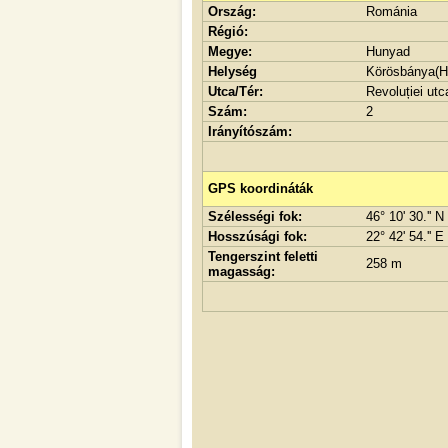
Ország:
Románia
Régió:
Megye:
Hunyad
Helység
Körösbánya(HU
Utca/Tér:
Revoluției utc
Szám:
2
Irányítószám:
GPS koordináták
Szélességi fok:
46° 10' 30.'' N
Hosszúsági fok:
22° 42' 54.'' E
Tengerszint feletti
258 m
magasság: