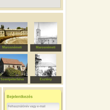
Marosnémeti
Marosnémeti
Gyulay Ferencz
Református templom
kastély
Szentpéterfalva
Esztény
ent György ortodox
Református templom
templom
Bejelentkezés