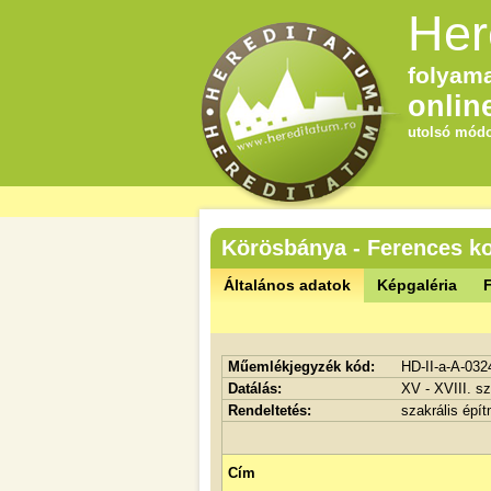
Her
folyama
onlin
utolsó módo
Körösbánya - Ferences ko
Általános adatok
Képgaléria
F
Műemlékjegyzék kód:
HD-II-a-A-032
Datálás:
XV - XVIII. s
Rendeltetés:
szakrális épí
Cím