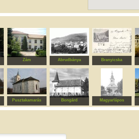
Zám
Abrudbánya
Branyicska
Nopcsa kastély, ma
Római katolikus
Jósika kastély
elmegyógyintézet
templom
a),
Pusztakamarás
Bongárd
Magyarlápos
Református templom
Szent Mária
Római katolikus
Sz
templomegyüttes
templom