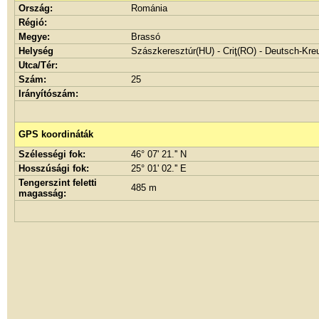
Ország:
Románia
Régió:
Megye:
Brassó
Helység
Szászkeresztúr(HU) - Criţ(RO) - Deutsch-Kre
Utca/Tér:
Szám:
25
Irányítószám:
GPS koordináták
Szélességi fok:
46° 07' 21.'' N
Hosszúsági fok:
25° 01' 02.'' E
Tengerszint feletti
485 m
magasság: