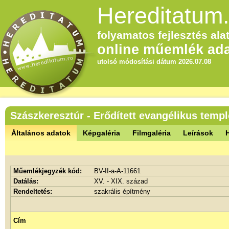
Hereditatum.
folyamatos fejlesztés alat
online műemlék ada
utolsó módosítási dátum 2026.07.08
Szászkeresztúr - Erődített evangélikus tem
Általános adatok
Képgaléria
Filmgaléria
Leírások
Műemlékjegyzék kód:
BV-II-a-A-11661
Datálás:
XV. - XIX. század
Rendeltetés:
szakrális építmény
Cím