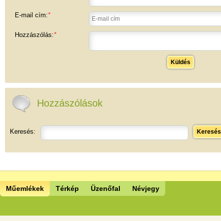
E-mail cím:
*
Hozzászólás:
*
Küldés
Hozzászólások
Keresés:
Keresés
Műemlékek
Térkép
Üzenőfal
Névjegy