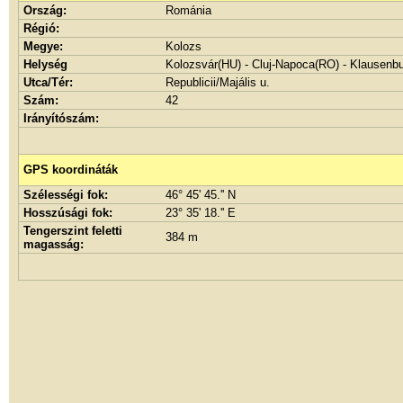
Ország:
Románia
Régió:
Megye:
Kolozs
Helység
Kolozsvár(HU) - Cluj-Napoca(RO) - Klausenb
Utca/Tér:
Republicii/Majális u.
Szám:
42
Irányítószám:
GPS koordináták
Szélességi fok:
46° 45' 45.'' N
Hosszúsági fok:
23° 35' 18.'' E
Tengerszint feletti
384 m
magasság: