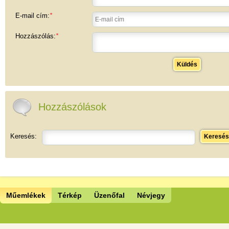
E-mail cím:
*
Hozzászólás:
*
Küldés
Hozzászólások
Keresés:
Keresés
Műemlékek
Térkép
Üzenőfal
Névjegy