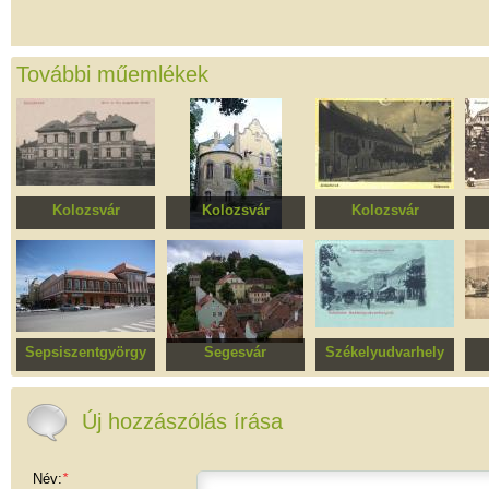
További műemlékek
Kolozsvár
Kolozsvár
Kolozsvár
Ideg- és
Kórház (Lechner
Báthory-Apor
Eg
elmegyógyászat
Károly villája)
Szeminárium, ma a
Báthory Líceumé
(Szent József
Fiúnevelde)
Sepsiszentgyörgy
Segesvár
Székelyudvarhely
Központ
Erődítmény övezete
Kossuth Lajos utca
műemlékövezete
együttese
m
Új hozzászólás írása
Név:
*