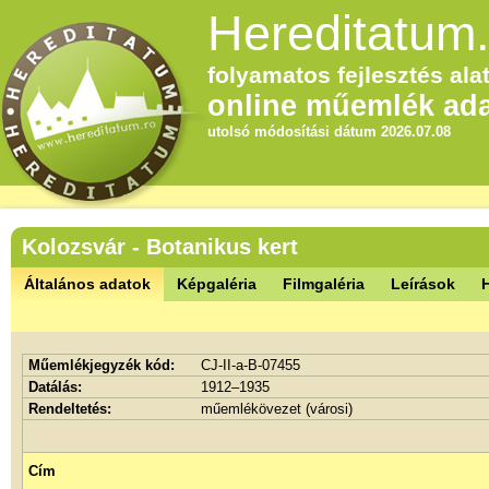
Hereditatum.
folyamatos fejlesztés alat
online műemlék ada
utolsó módosítási dátum 2026.07.08
Kolozsvár - Botanikus kert
Általános adatok
Képgaléria
Filmgaléria
Leírások
Műemlékjegyzék kód:
CJ-II-a-B-07455
Datálás:
1912–1935
Rendeltetés:
műemlékövezet (városi)
Cím