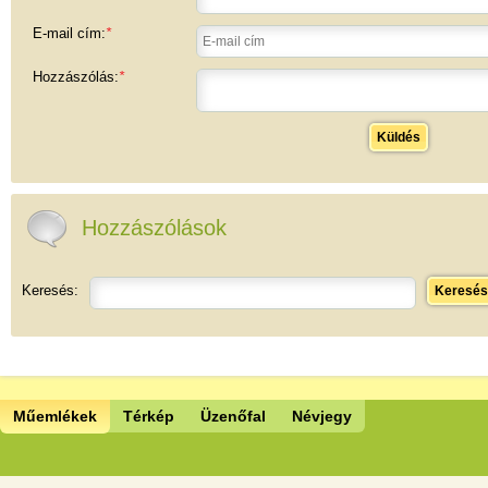
E-mail cím:
*
Hozzászólás:
*
Küldés
Hozzászólások
Keresés:
Keresés
Műemlékek
Térkép
Üzenőfal
Névjegy