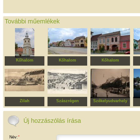
További műemlékek
Kőhalom
Kőhalom
Kőhalom
Evangélikus
Republicii utca
Ház
templomegyüttes
műemlékövezete
Zilah
Szászrégen
Székelyudvarhely
Iuliu Maniu tér
Történelmi
Vár utca
műemlékövezete
műemlékövezet
műemlékövezet
Új hozzászólás írása
Név:
*