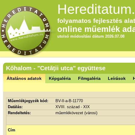
Hereditatum.
folyamatos fejlesztés alat
online műemlék ada
utolsó módosítási dátum 2026.07.08
Kőhalom - "Cetăţii utca" együttese
Általános adatok
Képgaléria
Filmgaléria
Leírások
Műemlékjegyzék kód:
BV-II-a-B-11770
Datálás:
XVIII. század - XIX
Rendeltetés:
műemlékövezet (városi)
Cím