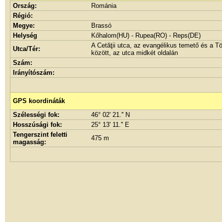
Ország:
Románia
Régió:
Megye:
Brassó
Helység
Kőhalom(HU) - Rupea(RO) - Reps(DE)
A Cetăţii utca, az evangélikus temető és a 
Utca/Tér:
között, az utca midkét oldalán
Szám:
Irányítószám:
GPS koordináták
Szélességi fok:
46° 02' 21.'' N
Hosszúsági fok:
25° 13' 11.'' E
Tengerszint feletti
475 m
magasság: