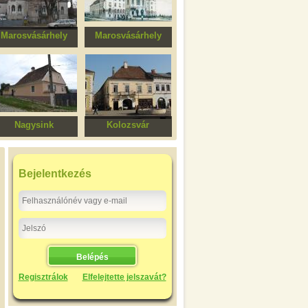
Marosvásárhely
Marosvásárhely
ertőző betegségek
Kormánybiztosi
kórház, volt
hivatal és a Maros
lakóépület
megyei tanács
épülete, egykori
Városháza
Nagysink
Kolozsvár
Ştefan Untch ház
Alvinczi–Rhédey–
Mikó-ház
Bejelentkezés
Regisztrálok
Elfelejtette jelszavát?