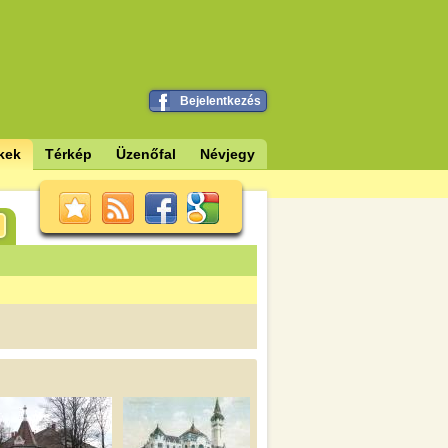
Bejelentkezés
kek
Térkép
Üzenőfal
Névjegy