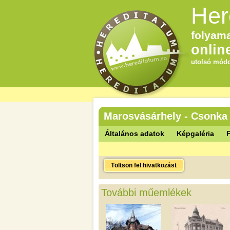
Her
folyama
onlin
utolsó módo
Marosvásárhely - Csonka
Általános adatok
Képgaléria
F
Töltsön fel hivatkozást
További műemlékek