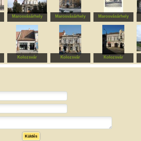
Marosvásárhely
Marosvásárhely
Marosvásárhely
,
Angyali Üdvözlet
Munkaügy székhelye,
Ipari és Kereskedelmi
F
ortodox templom
egykori Avram Iancu
Kamara
román inasotthon
Kolozsvár
Kolozsvár
Kolozsvár
Pattantyús-ház
Bethlen-ház
Rósás-ház
Küldés