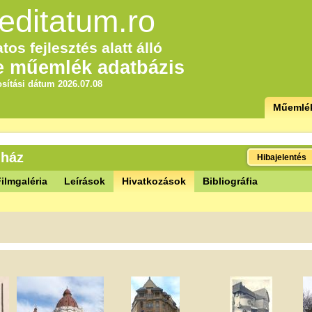
editatum.ro
tos fejlesztés alatt álló
e műemlék adatbázis
sítási dátum 2026.07.08
Műemlé
 ház
Hibajelentés
ilmgaléria
Leírások
Hivatkozások
Bibliográfia