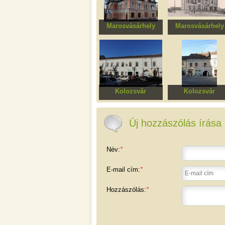
Marosvásárhely
Marosvásárhely
Közegészségügyi
Federalcoop Bank
Igazgatóság, volt
irodaépület, volt
lakóépület
Albina Bank
Kolozsvár
Kolozsvár
Római Katolikus
Rácz-ház
Plébánia háza
Új hozzászólás írása
Név:
*
E-mail cím:
*
Hozzászólás:
*