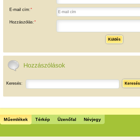
E-mail cím:
*
Hozzászólás:
*
Küldés
Hozzászólások
Keresés:
Keresés
Műemlékek
Térkép
Üzenőfal
Névjegy