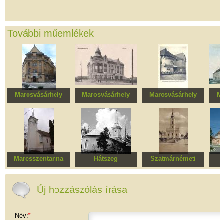
További műemlékek
Marosvásárhely
Marosvásárhely
Marosvásárhely
M
Munkaügy székhelye,
Federalcoop Bank,
Ipari és Kereskedelmi
egykori Avram Iancu
irodaépület, volt
Kamara
hi
román inasotthon
Albina Bank
Marosszentanna
Hátszeg
Szatmárnémeti
Református templom
Református templom
Református láncos
templom
Új hozzászólás írása
Név:
*