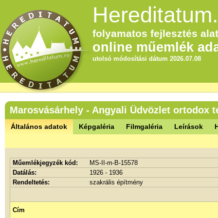
Hereditatum.
folyamatos fejlesztés alat
online műemlék ada
utolsó módosítási dátum 2026.07.08
Marosvásárhely - Angyali Üdvözlet ortodox
Általános adatok
Képgaléria
Filmgaléria
Leírások
Műemlékjegyzék kód:
MS-II-m-B-15578
Datálás:
1926 - 1936
Rendeltetés:
szakrális építmény
Cím