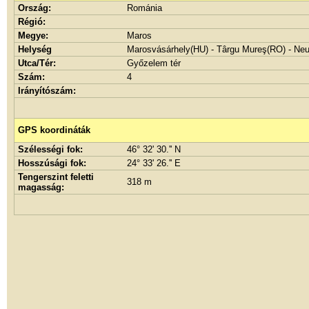
Ország:
Románia
Régió:
Megye:
Maros
Helység
Marosvásárhely(HU) - Târgu Mureş(RO) - Ne
Utca/Tér:
Győzelem tér
Szám:
4
Irányítószám:
GPS koordináták
Szélességi fok:
46° 32' 30.'' N
Hosszúsági fok:
24° 33' 26.'' E
Tengerszint feletti
318 m
magasság: