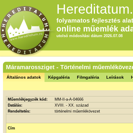
Hereditatum.
folyamatos fejlesztés alat
online műemlék ada
utolsó módosítási dátum 2026.07.08
Máramarossziget - Történelmi műemlékövez
Általános adatok
Képgaléria
Filmgaléria
Leírások
Műemlékjegyzék kód:
MM-II-a-A-04666
Datálás:
XVIII. - XX. század
Rendeltetés:
történelmi műemlékövezet
Cím