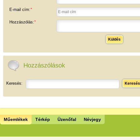
E-mail cím:
*
Hozzászólás:
*
Küldés
Hozzászólások
Keresés:
Keresés
Műemlékek
Térkép
Üzenőfal
Névjegy