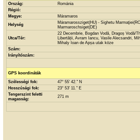
Ország:
Románia
Régió:
Megye:
Máramaros
Máramarossziget(HU) - Sighetu Marmaţiei(RO
Helység
Marmaroschsiget(DE)
22 Decembrie, Bogdan Vodă, Dragoș Vodă/Th
Utca/Tér:
Libertății, Avram Iancu, Vasile Alecsandri, M
Mihaly Ioan de Apșa utak köze
Szám:
Irányítószám:
GPS koordináták
Szélességi fok:
47° 55' 42.'' N
Hosszúsági fok:
23° 53' 11.'' E
Tengerszint feletti
271 m
magasság: