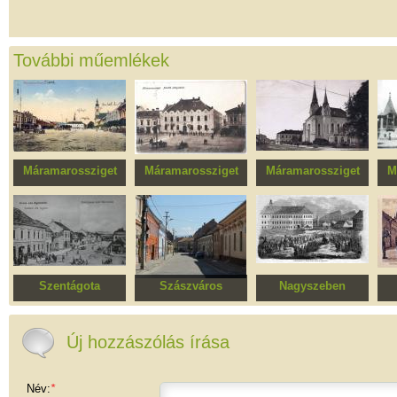
További műemlékek
Máramarossziget
Máramarossziget
Máramarossziget
M
Szabadság tér
Egykori leányiskola,
Református templom
műemlékövezete
ma Taras Sevcenko
Ukrán Líceum és
Sport Líceum
Szentágota
Szászváros
Nagyszeben
Történelmi központ
Történelmi
Történelmi központ
Tö
műemlékövezet
Új hozzászólás írása
Név:
*