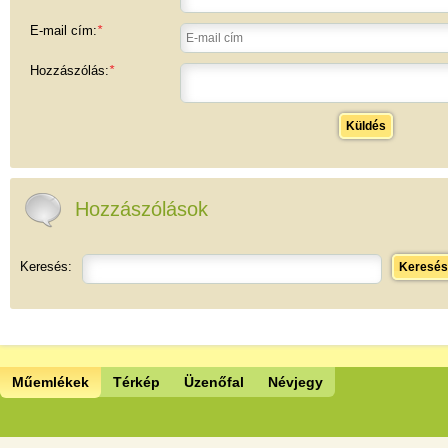
E-mail cím:
*
Hozzászólás:
*
Küldés
Hozzászólások
Keresés:
Keresés
Műemlékek
Térkép
Üzenőfal
Névjegy