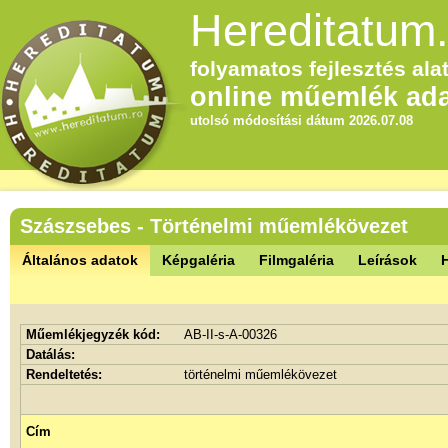
Hereditatum.
folyamatos fejlesztés alat
online műemlék ada
utolsó módosítási dátum 2026.07.08
Szászsebes - Történelmi műemlékövezet
Általános adatok
Képgaléria
Filmgaléria
Leírások
Műemlékjegyzék kód:
AB-II-s-A-00326
Datálás:
Rendeltetés:
történelmi műemlékövezet
Cím