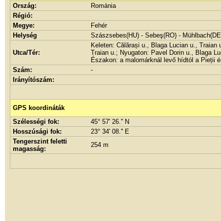
Ország:
Románia
Régió:
Megye:
Fehér
Helység
Szászsebes(HU) - Sebeş(RO) - Mühlbach(DE
Keleten: Călărași u., Blaga Lucian u., Traian 
Utca/Tér:
Traian u.; Nyugaton: Pavel Dorin u., Blaga Lu
Északon: a malomárknál levő hídtól a Pieții 
Szám:
-
Irányítószám:
GPS koordináták
Szélességi fok:
45° 57' 26.'' N
Hosszúsági fok:
23° 34' 08.'' E
Tengerszint feletti
254 m
magasság: