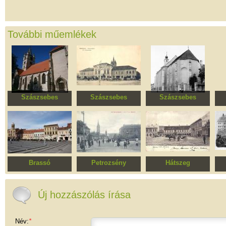
További műemlékek
Szászsebes
Szászsebes
Szászsebes
Evangélikus
Evangélikus
Szent Bertalan római
Eg
templomegyüttes
gimnázium, ma 2. sz.
katolikus kolostor
t
Általános iskola
Brassó
Petrozsény
Hátszeg
Történelmi központ
Történelmi
Történelmi
Tö
műemlékövezet
műemlékövezet
Új hozzászólás írása
Név:
*