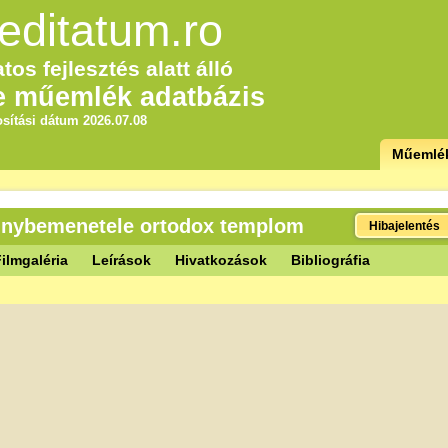
editatum.ro
tos fejlesztés alatt álló
e műemlék adatbázis
sítási dátum 2026.07.08
Műemlé
ennybemenetele ortodox templom
Hibajelentés
ilmgaléria
Leírások
Hivatkozások
Bibliográfia