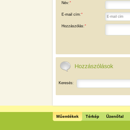
Név:
*
E-mail cím:
*
Hozzászólás:
*
Hozzászólások
Keresés:
Műemlékek
Térkép
Üzenőfal