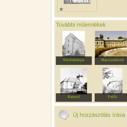
További műemlékek
Körösbánya
Marosnémeti
Ferences kolostor
Gyulay Ferencz
kastély
Ketesd
Felőr
Református templom
Református templ
Új hozzászólás írása