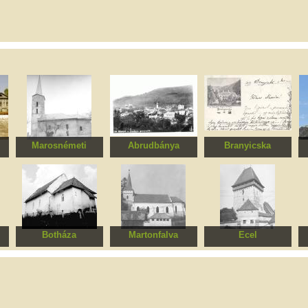
Marosnémeti
Abrudbánya
Branyicska
Református templom
Római katolikus
Jósika kastély
templom
Botháza
Martonfalva
Ecel
om
Református templom
Erődített evangélikus
Erődített evangélikus
R
templomegyüttes
templomegyüttes