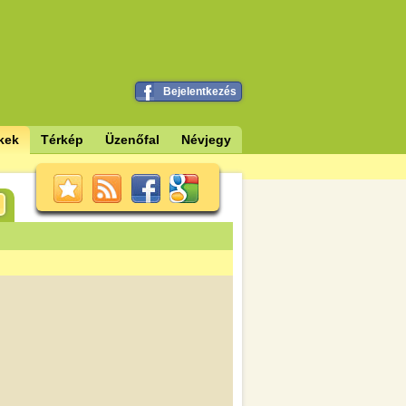
Bejelentkezés
kek
Térkép
Üzenőfal
Névjegy