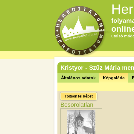
Her
folyama
onlin
utolsó módo
Kristyor - Szűz Mária m
Általános adatok
Képgaléria
F
Töltsön fel képet
Besorolatlan