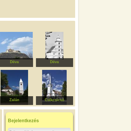
Déva
Déva
Dévai vár
Ferences kolostor
Zalán
Csíkcsicsó
eformátus templom
Római katolikus
templomegyüttes
Bejelentkezés