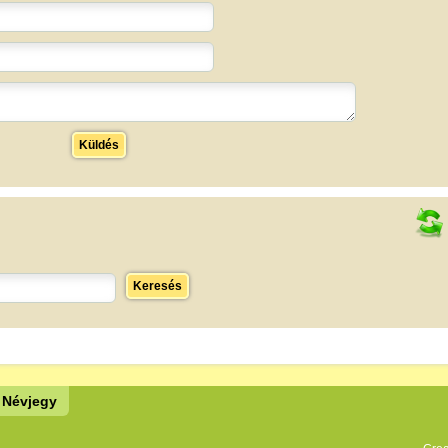
Küldés
Keresés
Névjegy