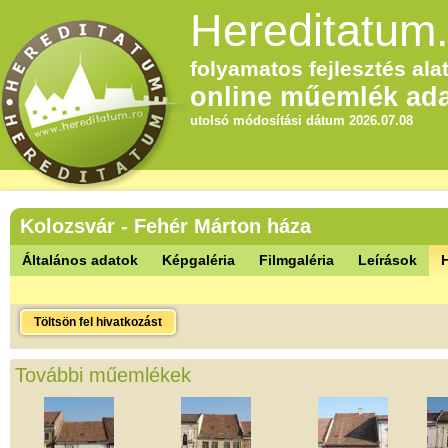
Hereditatum.
folyamatos fejlesztés alat
online műemlék ada
utolsó módosítási dátum 2026.07.08
Kolozsvár - Fehér Márton háza
Általános adatok
Képgaléria
Filmgaléria
Leírások
Töltsön fel hivatkozást
További műemlékek