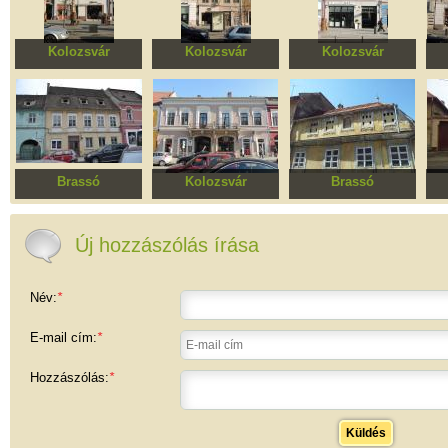
Kolozsvár
Kolozsvár
Kolozsvár
Váradi-ház
Simon Elek, majd
Pattantyús-ház
Cs
Gallus Viktor háza
Brassó
Kolozsvár
Brassó
Lakóház
Folly-, Hutflesz-házak
Ikonos ház, A és B
szárny
Új hozzászólás írása
Név:
*
E-mail cím:
*
Hozzászólás:
*
Küldés