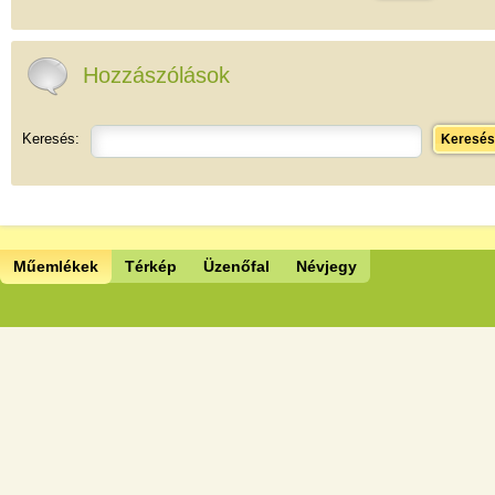
Hozzászólások
Keresés:
Keresés
Műemlékek
Térkép
Üzenőfal
Névjegy