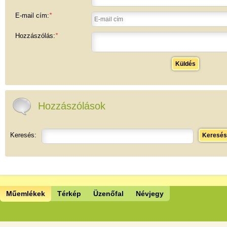
E-mail cím:
*
Hozzászólás:
*
Küldés
Hozzászólások
Keresés:
Keresés
Műemlékek
Térkép
Üzenőfal
Névjegy