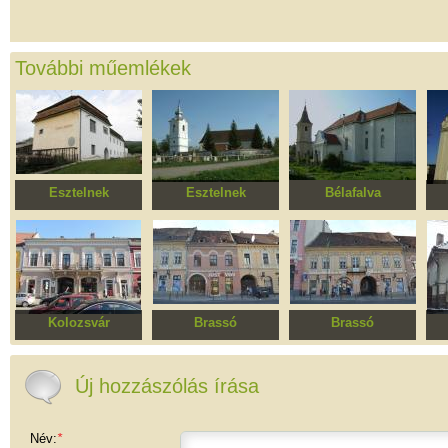
További műemlékek
Esztelnek
Esztelnek
Bélafalva
Ferences kolostor
Római katolikus
Szent Bertalan Római
templom
Katolikus templom
Kolozsvár
Brassó
Brassó
Folly-, Hutflesz-házak
Ház
Seuler ház
La
kór
Új hozzászólás írása
Név:
*