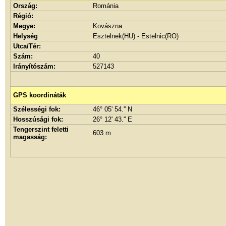
Ország:
Románia
Régió:
Megye:
Kovászna
Helység
Esztelnek(HU) - Estelnic(RO)
Utca/Tér:
Szám:
40
Irányítószám:
527143
GPS koordináták
Szélességi fok:
46° 05' 54.'' N
Hosszúsági fok:
26° 12' 43.'' E
Tengerszint feletti
603 m
magasság: