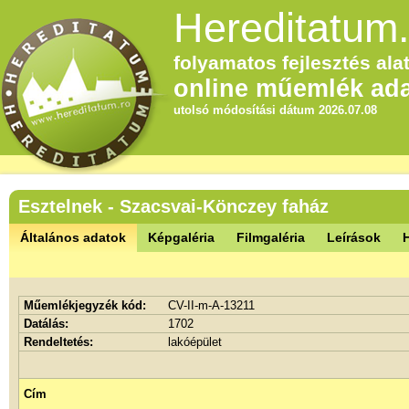
Hereditatum.
folyamatos fejlesztés alat
online műemlék ada
utolsó módosítási dátum 2026.07.08
Esztelnek - Szacsvai-Könczey faház
Általános adatok
Képgaléria
Filmgaléria
Leírások
Műemlékjegyzék kód:
CV-II-m-A-13211
Datálás:
1702
Rendeltetés:
lakóépület
Cím