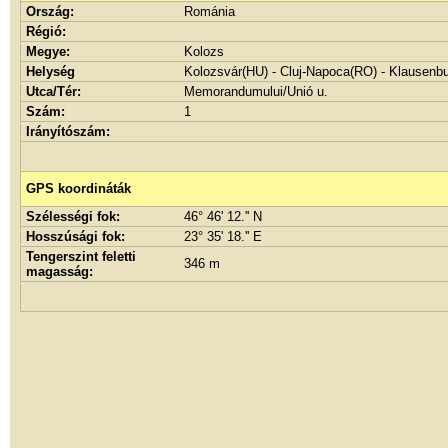
Ország:
Románia
Régió:
Megye:
Kolozs
Helység
Kolozsvár(HU) - Cluj-Napoca(RO) - Klausenb
Utca/Tér:
Memorandumului/Unió u.
Szám:
1
Irányítószám:
GPS koordináták
Szélességi fok:
46° 46' 12.'' N
Hosszúsági fok:
23° 35' 18.'' E
Tengerszint feletti
346 m
magasság: