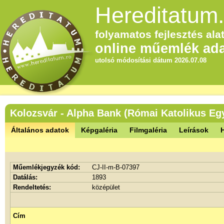
Hereditatum.
folyamatos fejlesztés alat
online műemlék ada
utolsó módosítási dátum 2026.07.08
Kolozsvár - Alpha Bank (Római Katolikus Eg
Általános adatok
Képgaléria
Filmgaléria
Leírások
Műemlékjegyzék kód:
CJ-II-m-B-07397
Datálás:
1893
Rendeltetés:
középület
Cím