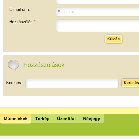
E-mail cím:
*
Hozzászólás:
*
Küldés
Hozzászólások
Keresés:
Keresés
Műemlékek
Térkép
Üzenőfal
Névjegy