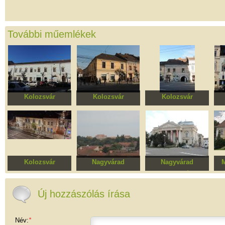
További műemlékek
Kolozsvár
Kolozsvár
Kolozsvár
Római Katolikus
Tauffer-ház
Rácz-ház
Plébánia háza
Pl
Kolozsvár
Nagyvárad
Nagyvárad
M
Vallásszabadság
Körösvidéki múzeum
Nagyváradi Állami
Háza, egykori
Színház
pal
unitárius püspöki
Új hozzászólás írása
lakóház (Wesselényi-
ház)
Név:
*