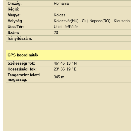
Ország:
Románia
Régió:
Megye:
Kolozs
Helység
Kolozsvár(HU) - Cluj-Napoca(RO) - Klausenb
Utca/Tér:
Unirii tér/Főtér
Szám:
20
Irányítószám:
GPS koordináták
Szélességi fok:
46° 46' 13.'' N
Hosszúsági fok:
23° 35' 19.'' E
Tengerszint feletti
345 m
magasság: