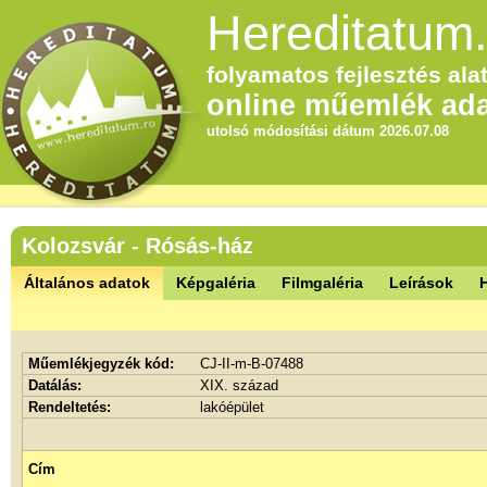
Hereditatum.
folyamatos fejlesztés alat
online műemlék ada
utolsó módosítási dátum 2026.07.08
Kolozsvár - Rósás-ház
Általános adatok
Képgaléria
Filmgaléria
Leírások
Műemlékjegyzék kód:
CJ-II-m-B-07488
Datálás:
XIX. század
Rendeltetés:
lakóépület
Cím