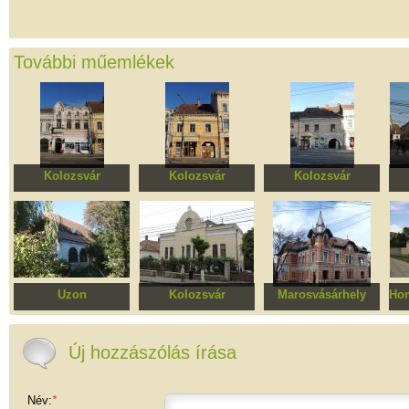
További műemlékek
Kolozsvár
Kolozsvár
Kolozsvár
Karvázy–Püspöki-ház
Stampa-ház
Rácz-ház
Uzon
Kolozsvár
Marosvásárhely
Ho
Egykori
Serbán-ház
Közegészségügyi
Ke
huszárlaktanya, ma
Igazgatóság, volt
lakóház
lakóépület
Új hozzászólás írása
Név:
*