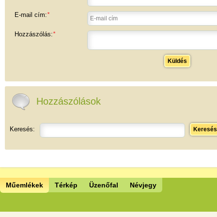
E-mail cím:
*
Hozzászólás:
*
Küldés
Hozzászólások
Keresés:
Keresés
Műemlékek
Térkép
Üzenőfal
Névjegy