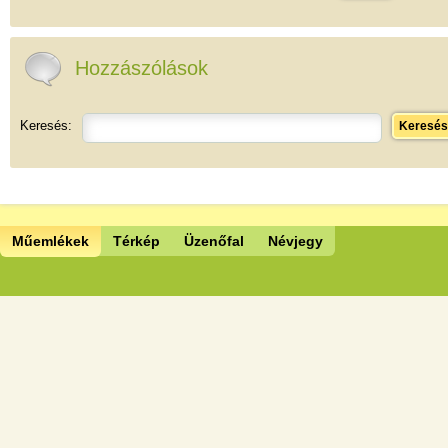
Hozzászólások
Keresés:
Keresés
Műemlékek
Térkép
Üzenőfal
Névjegy