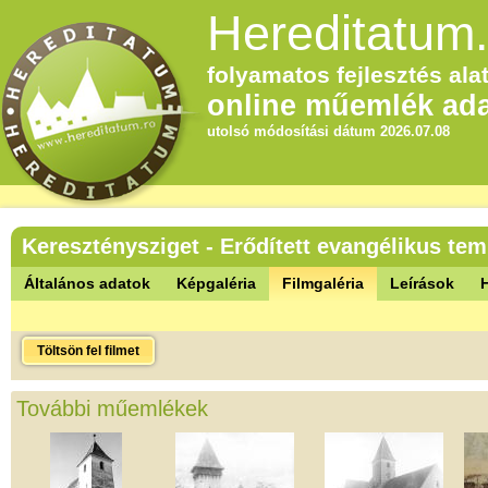
Hereditatum.
folyamatos fejlesztés alat
online műemlék ada
utolsó módosítási dátum 2026.07.08
Kereszténysziget - Erődített evangélikus te
Általános adatok
Képgaléria
Filmgaléria
Leírások
Töltsön fel filmet
További műemlékek