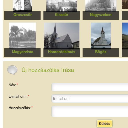
Oroszcsűr
Kiscsűr
Nagyszeben
Evangélikus templom
Erődített evangélikus
Kistorony városrész
templomegyüttes
evangélikus
templomegyüttese
Magyarvista
Homoródalmás
Bögöz
Református
Unitárius templom
Református
Re
templomegyüttes
templomegyüttes
Új hozzászólás írása
Név:
*
E-mail cím:
*
Hozzászólás:
*
Küldés