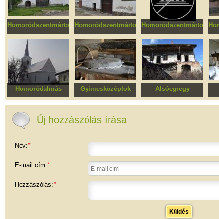
Homoródszentmárton
Homoródszentmárton
Homoródszentmárton
Ho
Ugron kúria
Bató Vilmos
Blága Andrásné
gazdasága
gazdasága
Homoródalmás
Gyimesközéplok
Alsóegregy
Unitárius templom
Vízimalom
Malom, egykori
Viz
kaszárnya épülete
Új hozzászólás írása
Név:
*
E-mail cím:
*
Hozzászólás:
*
Küldés