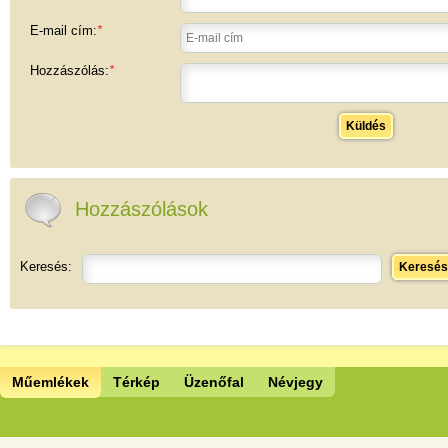
E-mail cím:
*
Hozzászólás:
*
Küldés
Hozzászólások
Keresés:
Keresés
Műemlékek
Térkép
Üzenőfal
Névjegy