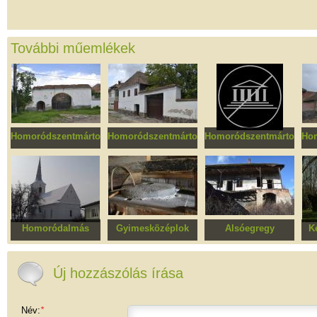
További műemlékek
Homoródszentmárton
Homoródszentmárton
Homoródszentmárton
Ho
Ugron kúria
Bató Vilmos
Blága Andrásné
gazdasága
gazdasága
Homoródalmás
Gyimesközéplok
Alsóegregy
K
Unitárius templom
Vízimalom
Malom, egykori
kaszárnya épülete
Új hozzászólás írása
Név:
*