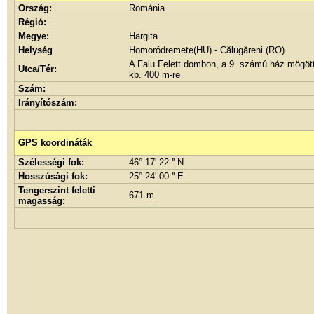
Ország:
Románia
Régió:
Megye:
Hargita
Helység
Homoródremete(HU) - Călugăreni (RO)
A Falu Felett dombon, a 9. számú ház mögött,
Utca/Tér:
kb. 400 m-re
Szám:
Irányítószám:
GPS koordináták
Szélességi fok:
46° 17' 22.'' N
Hosszúsági fok:
25° 24' 00.'' E
Tengerszint feletti
671 m
magasság: