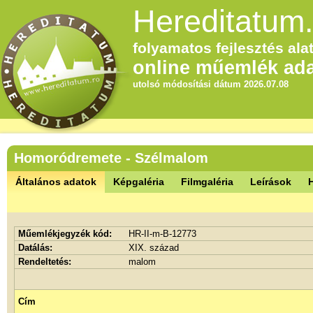
Hereditatum.
folyamatos fejlesztés alat
online műemlék ada
utolsó módosítási dátum 2026.07.08
Homoródremete - Szélmalom
Általános adatok
Képgaléria
Filmgaléria
Leírások
Műemlékjegyzék kód:
HR-II-m-B-12773
Datálás:
XIX. század
Rendeltetés:
malom
Cím