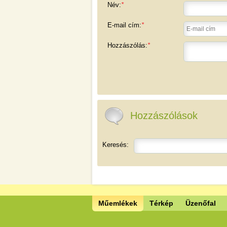
Név:
*
E-mail cím:
*
Hozzászólás:
*
Hozzászólások
Keresés:
Műemlékek
Térkép
Üzenőfal