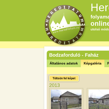
Her
folyama
onlin
utolsó módo
Bodzaforduló - Faház
Általános adatok
Képgaléria
F
Töltsön fel képet
2013