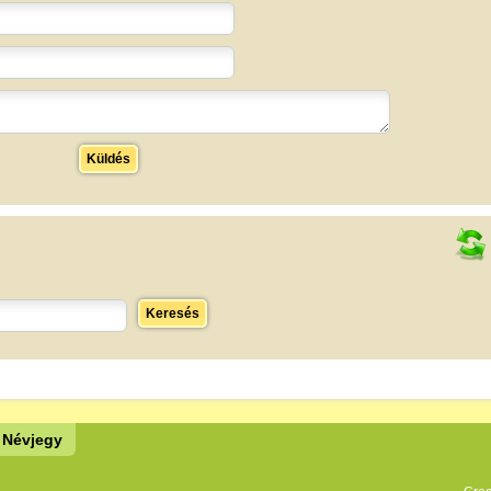
Küldés
Keresés
Névjegy