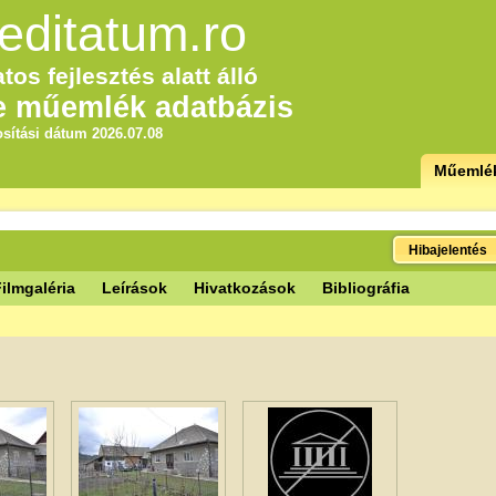
editatum.ro
tos fejlesztés alatt álló
e műemlék adatbázis
sítási dátum 2026.07.08
Műemlé
Hibajelentés
ilmgaléria
Leírások
Hivatkozások
Bibliográfia