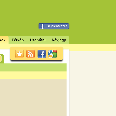
Bejelentkezés
kek
Térkép
Üzenőfal
Névjegy