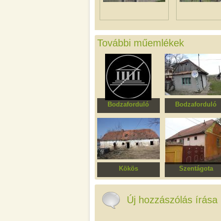
További műemlékek
Bodzaforduló
Bodzaforduló
Faház
Faház
Kökös
Szentágota
Serester József ház
Lakóház
Új hozzászólás írása