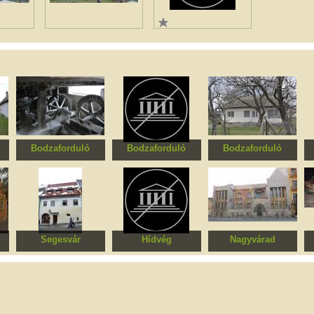
Bodzaforduló
Bodzaforduló
Bodzaforduló
Lakóház és malom
Faház
Faház
Segesvár
Hídvég
Nagyvárad
Fronius ház
Bucșa ház
Darvas-La Roche-ház
la