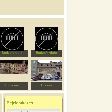
Bodzaforduló
Bodzaforduló
Faház
Faház
Kolozsvár
Brassó
Vallásszabadság
Lakóház
Háza, egykori
unitárius püspöki
kóház (Wesselényi-
Bejelentkezés
ház)