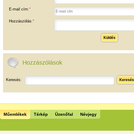
E-mail cím:
*
Hozzászólás:
*
Küldés
Hozzászólások
Keresés:
Keresés
Műemlékek
Térkép
Üzenőfal
Névjegy