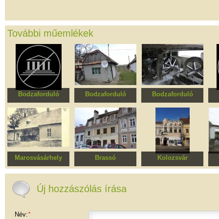
További műemlékek
Bodzaforduló
Bodzaforduló
Bodzaforduló
Faház
Faház
Lakóház és malom
Marosvásárhely
Brassó
Kolozsvár
Bolyai ház
Lakóház
Karvázy–Püspöki-ház
Re
Új hozzászólás írása
Név:
*