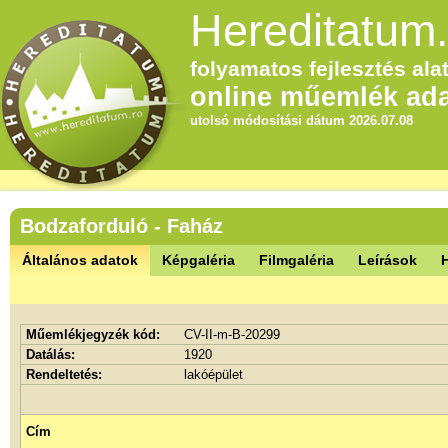
Hereditatum.
folyamatos fejlesztés alat
online műemlék ada
utolsó módosítási dátum 2026.07.08
Bodzaforduló - Faház
Általános adatok
Képgaléria
Filmgaléria
Leírások
Műemlékjegyzék kód:
CV-II-m-B-20299
Datálás:
1920
Rendeltetés:
lakóépület
Cím