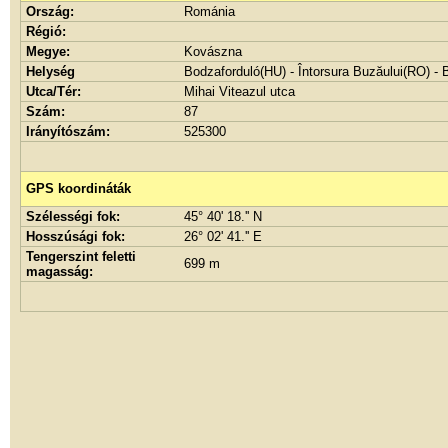
Ország:
Románia
Régió:
Megye:
Kovászna
Helység
Bodzaforduló(HU) - Întorsura Buzăului(RO) -
Utca/Tér:
Mihai Viteazul utca
Szám:
87
Irányítószám:
525300
GPS koordináták
Szélességi fok:
45° 40' 18.'' N
Hosszúsági fok:
26° 02' 41.'' E
Tengerszint feletti
699 m
magasság: