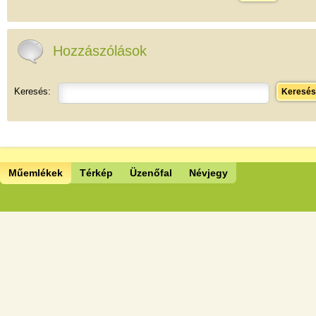
Hozzászólások
Keresés:
Keresés
Műemlékek
Térkép
Üzenőfal
Névjegy