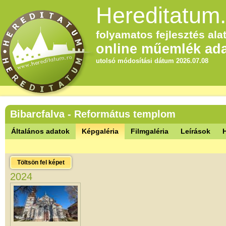
Hereditatum.
folyamatos fejlesztés alat
online műemlék ada
utolsó módosítási dátum 2026.07.08
Bibarcfalva - Református templom
Általános adatok
Képgaléria
Filmgaléria
Leírások
Töltsön fel képet
2024