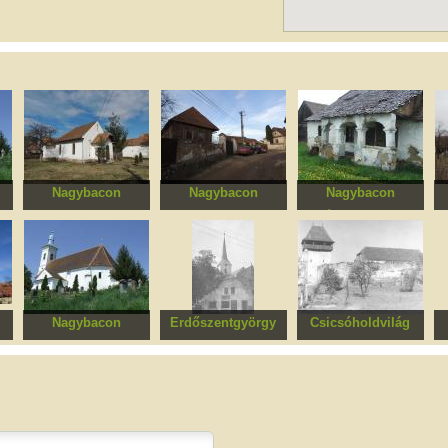
Nagybacon
Nagybacon
Nagybacon
om
Római katolikus
Parasztgazdaság
Árkádos ház
templom
Nagybacon
Erdőszentgyörgy
Csicsóholdvilág
om
Református templom
Református templom
Erődített evangélikus
R
templomegyüttes