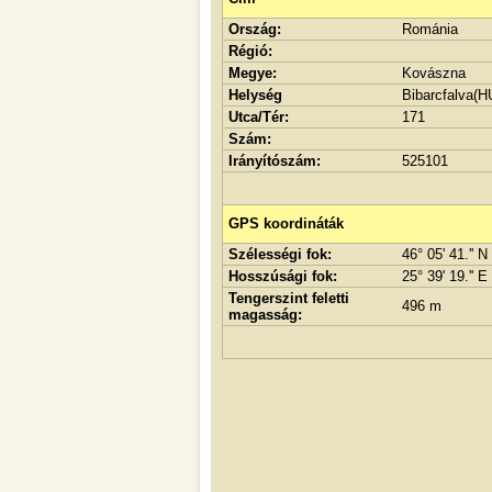
Ország:
Románia
Régió:
Megye:
Kovászna
Helység
Bibarcfalva(HU
Utca/Tér:
171
Szám:
Irányítószám:
525101
GPS koordináták
Szélességi fok:
46° 05' 41.'' N
Hosszúsági fok:
25° 39' 19.'' E
Tengerszint feletti
496 m
magasság: