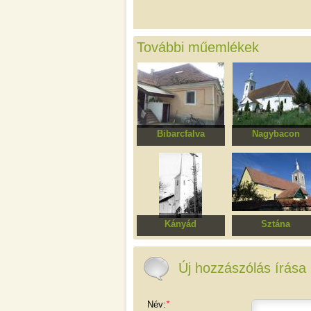
További műemlékek
Bibarcfalva
Nagybacon
Lakóház
Református templ
Kányád
Sztána
Református templom
Református templ
Új hozzászólás írása
Név:
*