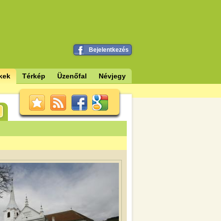
Bejelentkezés
kek
Térkép
Üzenőfal
Névjegy