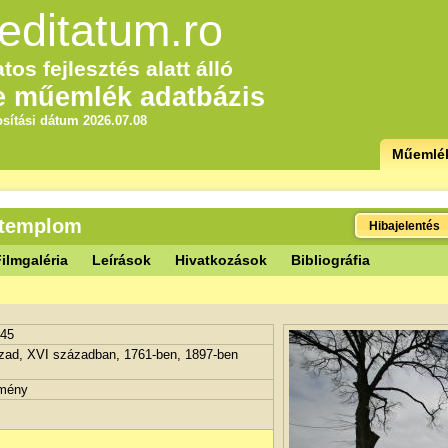
editatum.ro
tos fejlesztés alatt álló
e műemlék adatbázis
sítási dátum 2026.07.08
Műemlé
 templom
Hibajelentés
ilmgaléria
Leírások
Hivatkozások
Bibliográfia
145
ázad, XVI században, 1761-ben, 1897-ben
tmény