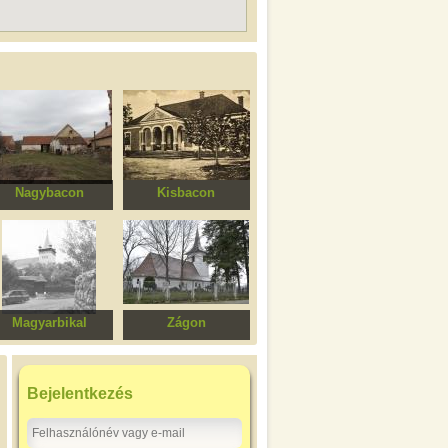
Nagybacon
Kisbacon
Csűr
Mari kúria (Benedek
Elek szülőháza)
Magyarbikal
Zágon
eformátus templom
Szent Arkangyalok
ortodox fatemplom
Bejelentkezés