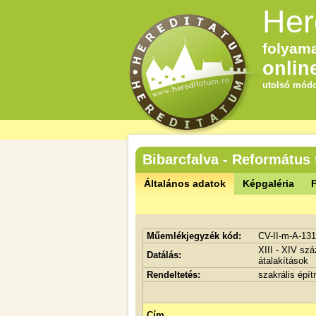
Her
folyama
onlin
utolsó módo
Bibarcfalva - Református
Általános adatok
Képgaléria
F
Műemlékjegyzék kód:
CV-II-m-A-13
XIII - XIV sz
Datálás:
átalakítások
Rendeltetés:
szakrális épí
Cím