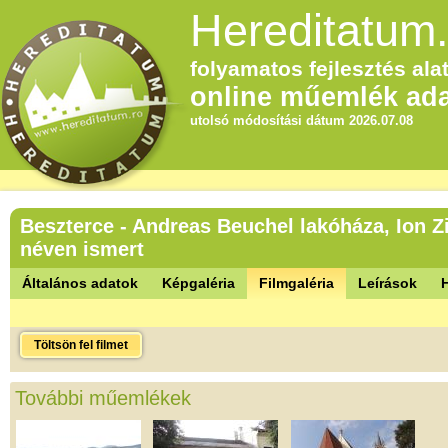
Hereditatum.
folyamatos fejlesztés alat
online műemlék ada
utolsó módosítási dátum 2026.07.08
Beszterce - Andreas Beuchel lakóháza, Ion Z
néven ismert
Általános adatok
Képgaléria
Filmgaléria
Leírások
Töltsön fel filmet
További műemlékek