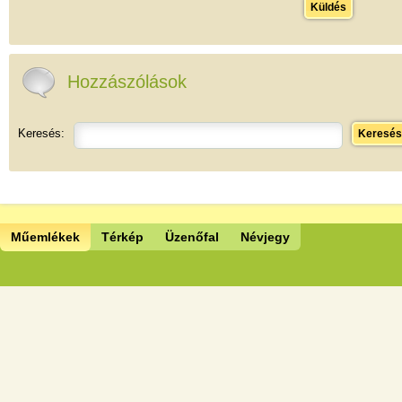
Küldés
Hozzászólások
Keresés:
Keresés
Műemlékek
Térkép
Üzenőfal
Névjegy