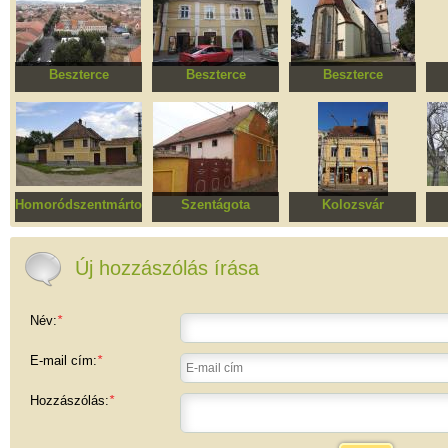
Beszterce
Beszterce
Beszterce
Beszterce
Lakóház
Evangélikus templom
E
műemlékövezete
(Go
Homoródszentmárton
Szentágota
Kolozsvár
Kerekes Julcsa ház
Lakóház
Stampa-ház
és kapu
Új hozzászólás írása
Név:
*
E-mail cím:
*
Hozzászólás:
*