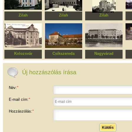
Zilah
Zilah
Zilah
Református templom
Egykori Leányiskola,
Római katolikus
ma Simion Bărnuțiu
templomegyüttes
iskola
o
Kolozsvár
Csíkszereda
Nagyvárad
Egyetemi Könyvtár
Volt vármegyeháza,
Emanuil Gojdu
V
ma kórház
Nemzeti Kollégium
u
Új hozzászólás írása
lak
Név:
*
E-mail cím:
*
Hozzászólás:
*
Küldés