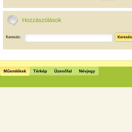
Hozzászólások
Keresés:
Keresés
Műemlékek
Térkép
Üzenőfal
Névjegy