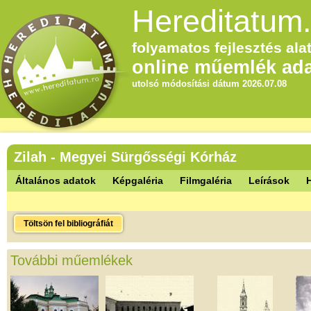
Hereditatum.
folyamatos fejlesztés alat
online műemlék ada
utolsó módosítási dátum 2026.07.08
Zilah - Megyei Sürgősségi Kórház
Általános adatok
Képgaléria
Filmgaléria
Leírások
Töltsön fel bibliográfiát
További műemlékek