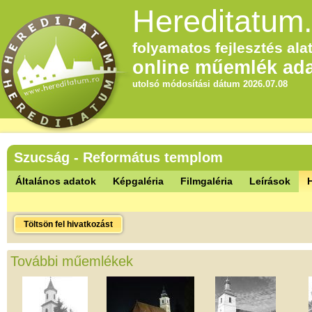
Hereditatum.
folyamatos fejlesztés alat
online műemlék ada
utolsó módosítási dátum 2026.07.08
Szucság - Református templom
Általános adatok
Képgaléria
Filmgaléria
Leírások
Töltsön fel hivatkozást
További műemlékek