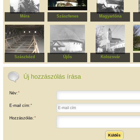
Méra
Szászfenes
Magyarlóna
Református templom
Római katolikus
Református templom
templom
t
Szászkézd
Újős
Kolozsvár
Erődített evangélikus
Református
Evangélikus templom
Erő
templom
templomegyüttes
és parókia
t
Új hozzászólás írása
Név:
*
E-mail cím:
*
Hozzászólás:
*
Küldés