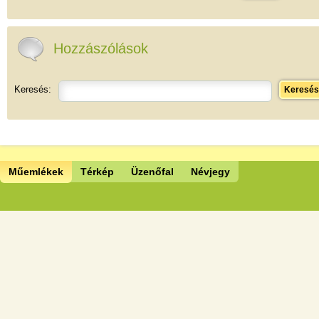
Hozzászólások
Keresés:
Keresés
Műemlékek
Térkép
Üzenőfal
Névjegy