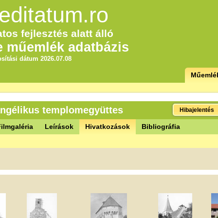
editatum.ro
tos fejlesztés alatt álló
e műemlék adatbázis
sítási dátum 2026.07.08
Műemlé
vangélikus templomegyüttes
Hibajelentés
ilmgaléria
Leírások
Hivatkozások
Bibliográfia