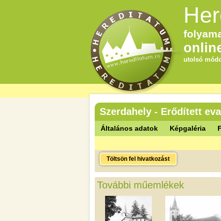
Her
folyama
onlin
utolsó módo
Szerdahely - Erődített e
Általános adatok
Képgaléria
F
Töltsön fel hivatkozást
További műemlékek