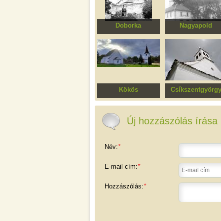
Doborka
Nagyapold
Erődített evangélikus
Erődített evangélik
templomegyüttes
templomegyüttes
Kökös
Csíkszentgyörg
Unitárius templom
Szent György ortod
templom
Új hozzászólás írása
Név:
*
E-mail cím:
*
Hozzászólás:
*