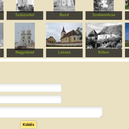
Szászorbó
Buzd
Szebenrécse
us
Román kori
Erődített evangélikus
Evangélikus
plébániatemplom -
templomegyüttes
templomegyüttes
„Hegyi templom”
(romok)
y
Nagyvárad
Lesses
Kóbor
ox
Újvárosi református
Szent Miklós
Erődített református
templom
templom
templomegyüttes
Küldés