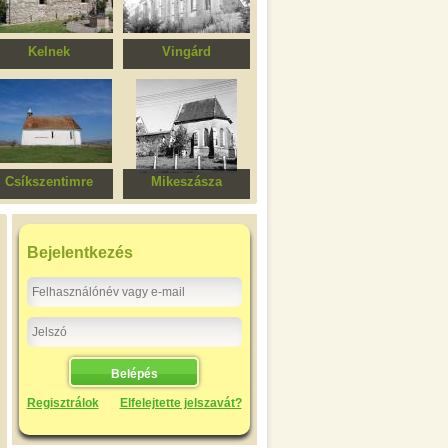
Kelnek
Vingárd
Evangélikus
Evangélikus templom
templomegyüttes
Csíkszentimre
Mikeszásza
Szent Margit római
Református templom
katolikus kápolna
és Szentháromság
Római Katolikus
Bejelentkezés
templom
Regisztrálok
Elfelejtette jelszavát?