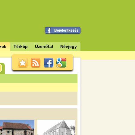
Bejelentkezés
kek
Térkép
Üzenőfal
Névjegy