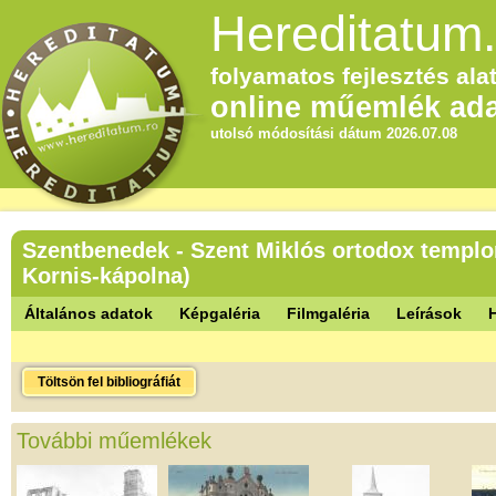
Hereditatum.
folyamatos fejlesztés alat
online műemlék ada
utolsó módosítási dátum 2026.07.08
Szentbenedek - Szent Miklós ortodox templo
Kornis-kápolna)
Általános adatok
Képgaléria
Filmgaléria
Leírások
Töltsön fel bibliográfiát
További műemlékek