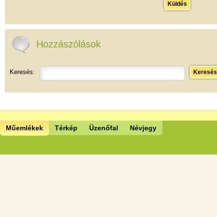
Küldés
Hozzászólások
Keresés:
Keresés
Műemlékek
Térkép
Üzenőfal
Névjegy