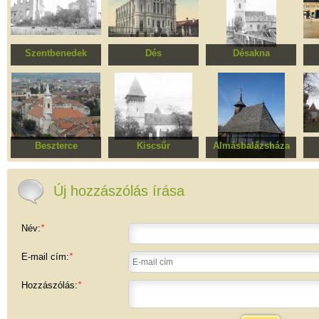
Szentbenedek
Dés
Désakna
Kornis kastély
Zsinagóga
Római katolikus
Fer
templom
Beszterce
Kiscsűr
Almásbalázsháza
Szentháromság római
Erődített evangélikus
Mária
Erő
katolikus templom,
templomegyüttes
mennybemenetele
t
egykori Piarista
ortodox fatemplom
Új hozzászólás írása
szerzetesek
kolostora
Név:
*
E-mail cím:
*
Hozzászólás:
*