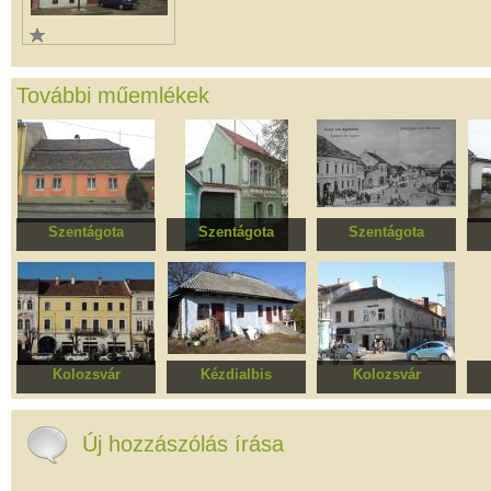
További műemlékek
Szentágota
Szentágota
Szentágota
Lakóház
Lakóház
Történelmi központ
Re
Kolozsvár
Kézdialbis
Kolozsvár
Fröhlich-ház
Barabás ház
Pataki-, majd
Gombos-ház
Új hozzászólás írása