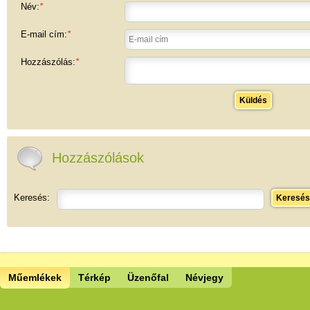
Név:
*
E-mail cím:
*
Hozzászólás:
*
Küldés
Hozzászólások
Keresés:
Keresés
Műemlékek
Térkép
Üzenőfal
Névjegy