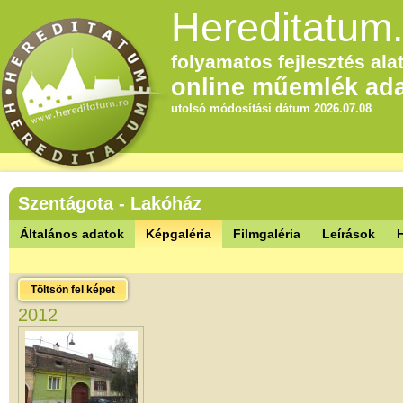
Hereditatum.
folyamatos fejlesztés alat
online műemlék ada
utolsó módosítási dátum 2026.07.08
Szentágota - Lakóház
Általános adatok
Képgaléria
Filmgaléria
Leírások
Töltsön fel képet
2012