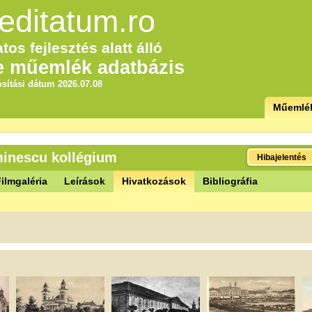
editatum.ro
tos fejlesztés alatt álló
e műemlék adatbázis
sítási dátum 2026.07.08
Műemlé
minescu kollégium
Hibajelentés
ilmgaléria
Leírások
Hivatkozások
Bibliográfia