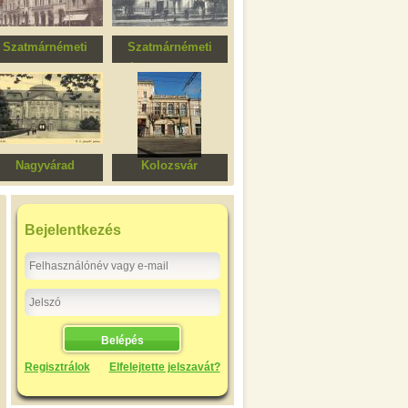
Szatmárnémeti
Szatmárnémeti
annónia Szálló, ma
Északi Színház
Dacia Hotel
Nagyvárad
Kolozsvár
Római katolikus
Iparos Egylet
püspöki palota
székháza
Bejelentkezés
Regisztrálok
Elfelejtette jelszavát?