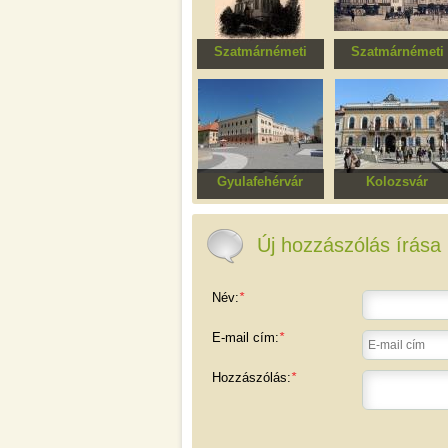
Szatmárnémeti
Szatmárnémeti
Kálvária templom
Fehér-ház
Gyulafehérvár
Kolozsvár
Egyesülés Múzeum,
Régi tanácsház
egykori Babilon-ház
(Városháza)
Új hozzászólás írása
Név:
*
E-mail cím:
*
Hozzászólás:
*