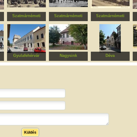
Szatmárnémeti
Szatmárnémeti
Szatmárnémeti
Római katolikus
Római katolikus
Szabadság tér
P
székesegyház
püspöki palota
műemlékövezete
Gyulafehérvár
Nagysink
Déva
Bethlen Miklós-ház,
Latin iskola
Dévai Színház
ma Római Katolikus
Teológia
Küldés