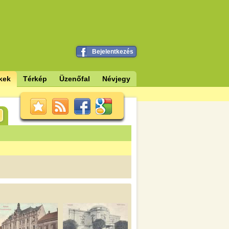
Bejelentkezés
kek
Térkép
Üzenőfal
Névjegy