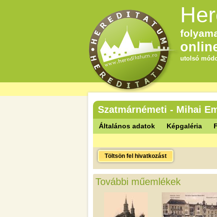
Her
folyama
onlin
utolsó módo
Szatmárnémeti - Mihai E
Általános adatok
Képgaléria
F
Töltsön fel hivatkozást
További műemlékek