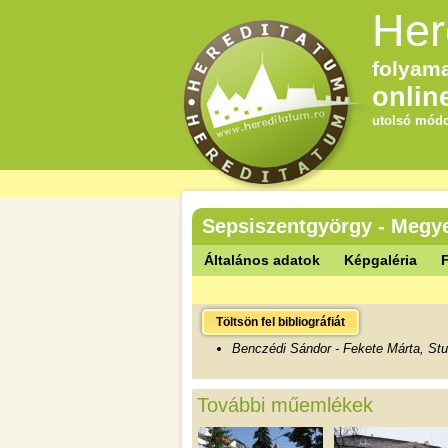
Her
folyama
onlin
utolsó módo
Sepsiszentgyörgy - Megye
Általános adatok
Képgaléria
F
Töltsön fel bibliográfiát
Benczédi Sándor - Fekete Márta, Studi
További műemlékek