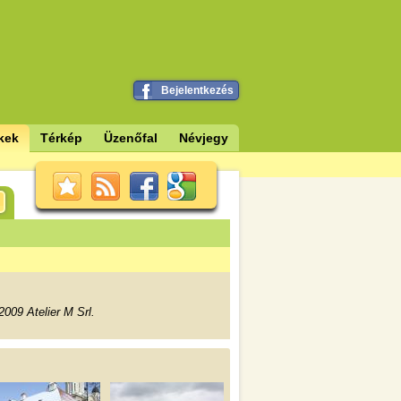
Bejelentkezés
kek
Térkép
Üzenőfal
Névjegy
2009 Atelier M Srl.