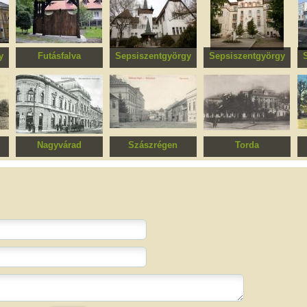
y
Futásfalva
Sepsiszentgyörgy
Sepsiszentgyörgy
i
Székelykapu
Székely Nemzeti
Mihai Viteazul
Múzeum
Kollégium, egykori
Tanítóképző
Nagyvárad
Szászrégen
Torda
Nagyváradi Egyetem
Evangélikus
Régi Megyeháza
Gyógyszerészeti
felekezeti iskola, ma
Karának épülete,
általános iskola
egykori Kereskedelmi
Csarnok