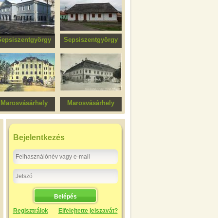
Sepsiszentgyörgy
Sepsiszentgyörgy
Lábas-ház
Volt ortodox
felekezeti iskola
Marosvásárhely
Marosvásárhely
Bolyai Farkas
Teleki-Bolyai
Elméleti Líceum
Könyvtár
Bejelentkezés
Regisztrálok
Elfelejtette jelszavát?