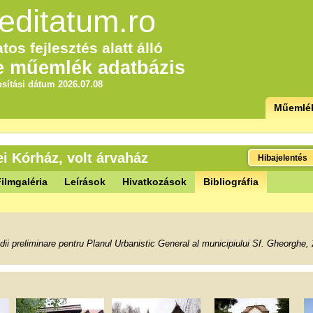
editatum.ro
tos fejlesztés alatt álló
e műemlék adatbázis
sítási dátum 2026.07.08
Műemlé
i Kórház, volt árvaház
Hibajelentés
ilmgaléria
Leírások
Hivatkozások
Bibliográfia
i preliminare pentru Planul Urbanistic General al municipiului Sf. Gheorghe, 