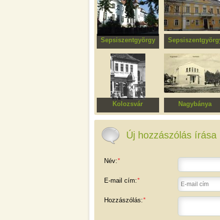
Sepsiszentgyörgy
Sepsiszentgyörg
Kós Károly Líceum,
Bod Péter Megye
volt Református
Könyvtár, volt
Leányiskola
vármegyeháza
Kolozsvár
Nagybánya
Gyógyszerészeti
Nagybányai
Múzeum (Mauksch–
művésztelep
Hintz-ház)
Új hozzászólás írása
Név:
*
E-mail cím:
*
Hozzászólás:
*