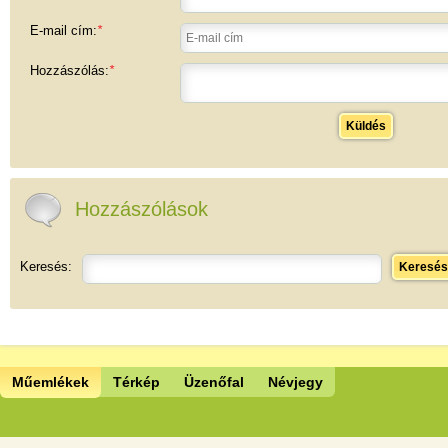
E-mail cím:
*
Hozzászólás:
*
Küldés
Hozzászólások
Keresés:
Keresés
Műemlékek
Térkép
Üzenőfal
Névjegy