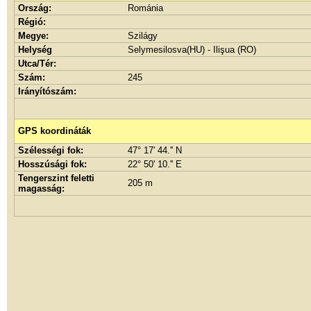
Ország:
Románia
Régió:
Megye:
Szilágy
Helység
Selymesilosva(HU) - Ilişua (RO)
Utca/Tér:
Szám:
245
Irányítószám:
GPS koordináták
Szélességi fok:
47° 17' 44.'' N
Hosszúsági fok:
22° 50' 10.'' E
Tengerszint feletti
205 m
magasság: