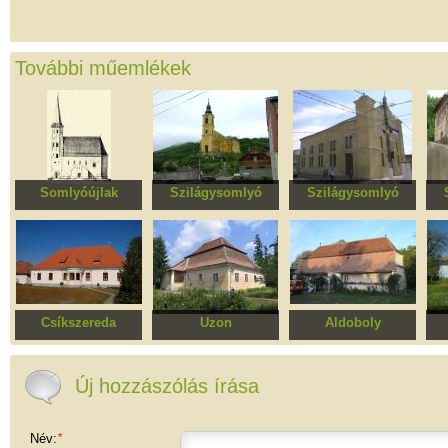
További műemlékek
Somlyóújlak
Szilágysomlyó
Szilágysomlyó
Református templom
Római katolikus
Zsinagóga
templom
Csíkszereda
Uzon
Aldoboly
Lázár kúria, ma
Pünkösti kúria
Reznek (Czaker)
óvoda
kúria
Új hozzászólás írása
Név:
*