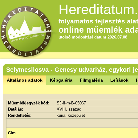
Hereditatum.
folyamatos fejlesztés alat
online műemlék ada
utolsó módosítási dátum 2026.07.08
Selymesilosva - Gencsy udvarház, egykori je
Általános adatok
Képgaléria
Filmgaléria
Leírások
Műemlékjegyzék kód:
SJ-II-m-B-05067
Datálás:
XVIII. század
Rendeltetés:
kúria, középület
Cím