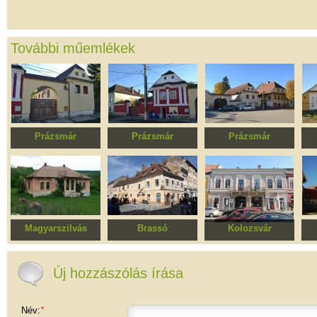
További műemlékek
Prázsmár
Prázsmár
Prázsmár
Ház
Ház
Prázsmári együttes
Magyarszilvás
Brassó
Kolozsvár
Veres udvarház
Jekelius ház
Folly-, Hutflesz-házak
Új hozzászólás írása
Név:
*