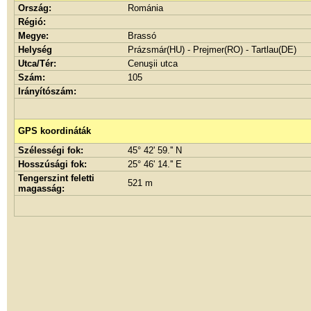
Ország:
Románia
Régió:
Megye:
Brassó
Helység
Prázsmár(HU) - Prejmer(RO) - Tartlau(DE)
Utca/Tér:
Cenuşii utca
Szám:
105
Irányítószám:
GPS koordináták
Szélességi fok:
45° 42' 59.'' N
Hosszúsági fok:
25° 46' 14.'' E
Tengerszint feletti
521 m
magasság: