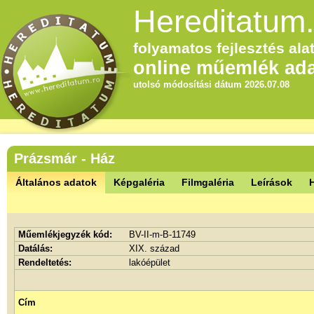
Hereditatum.
folyamatos fejlesztés alat
online műemlék ada
utolsó módosítási dátum 2026.07.08
Prázsmár - Ház
Általános adatok
Képgaléria
Filmgaléria
Leírások
Műemlékjegyzék kód:
BV-II-m-B-11749
Datálás:
XIX. század
Rendeltetés:
lakóépület
Cím