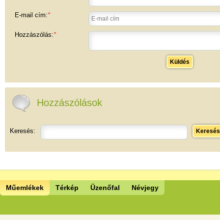
E-mail cím:
*
Hozzászólás:
*
Küldés
Hozzászólások
Keresés:
Keresés
Műemlékek
Térkép
Üzenőfal
Névjegy